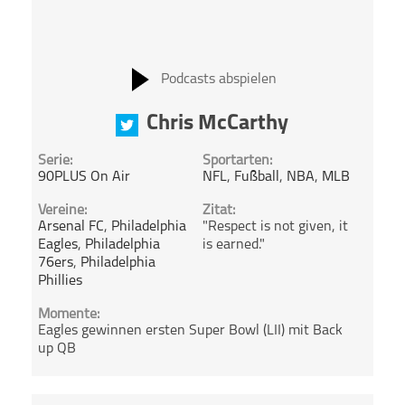
Podcasts abspielen
Chris McCarthy
Serie:
Sportarten:
90PLUS On Air
NFL
,
Fußball
,
NBA
,
MLB
Vereine:
Zitat:
Arsenal FC
,
Philadelphia
"Respect is not given, it
Eagles
,
Philadelphia
is earned."
76ers
,
Philadelphia
Phillies
Momente:
Eagles gewinnen ersten Super Bowl (LII) mit Back
up QB