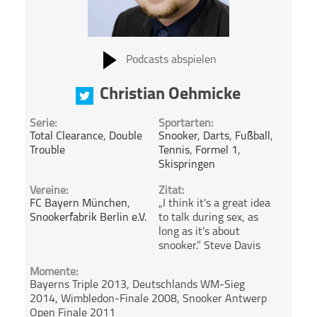
Podcasts abspielen
Christian Oehmicke
Serie:
Sportarten:
Total Clearance
,
Double
Snooker
,
Darts
,
Fußball
,
Trouble
Tennis
,
Formel 1
,
Skispringen
Vereine:
Zitat:
FC Bayern München
,
„I think it's a great idea
Snookerfabrik Berlin e.V.
to talk during sex, as
long as it's about
snooker.” Steve Davis
Momente:
Bayerns Triple 2013, Deutschlands WM-Sieg
2014, Wimbledon-Finale 2008, Snooker Antwerp
Open Finale 2011