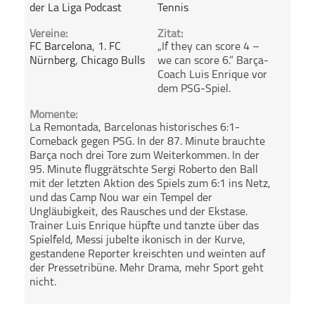
der La Liga Podcast
Tennis
Vereine:
Zitat:
FC Barcelona
,
1. FC
„If they can score 4 –
Nürnberg
,
Chicago Bulls
we can score 6.” Barça-
Coach Luis Enrique vor
dem PSG-Spiel.
Momente:
La Remontada, Barcelonas historisches 6:1-
Comeback gegen PSG. In der 87. Minute brauchte
Barça noch drei Tore zum Weiterkommen. In der
95. Minute fluggrätschte Sergi Roberto den Ball
mit der letzten Aktion des Spiels zum 6:1 ins Netz,
und das Camp Nou war ein Tempel der
Ungläubigkeit, des Rausches und der Ekstase.
Trainer Luis Enrique hüpfte und tanzte über das
Spielfeld, Messi jubelte ikonisch in der Kurve,
gestandene Reporter kreischten und weinten auf
der Pressetribüne. Mehr Drama, mehr Sport geht
nicht.