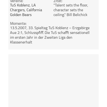
Vereine:
Zitat:
TuS Koblenz
,
LA
"Talent sets the floor,
Chargers
,
California
character sets the
Golden Bears
ceiling." Bill Belichick
Momente:
13.5.2007, 33. Spieltag TuS Koblenz – Erzgebirge
Aue 2:1, Schlusspfiff. Die TuS schafft sensationell
im ersten Jahr in der Zweiten Liga den
Klassenerhalt