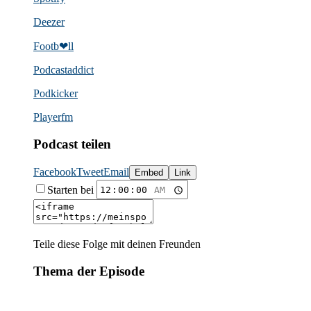
Deezer
Footb❤ll
Podcast­addict
Podkicker
Playerfm
Podcast teilen
Facebook
Tweet
Email
Embed
Link
Starten bei
Teile diese Folge mit deinen Freunden
Thema der Episode