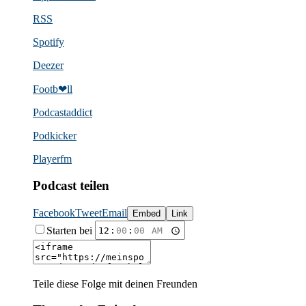
RSS
Spotify
Deezer
Footb❤ll
Podcast­addict
Podkicker
Playerfm
Podcast teilen
Facebook
Tweet
Email
Embed
Link
Starten bei
Teile diese Folge mit deinen Freunden