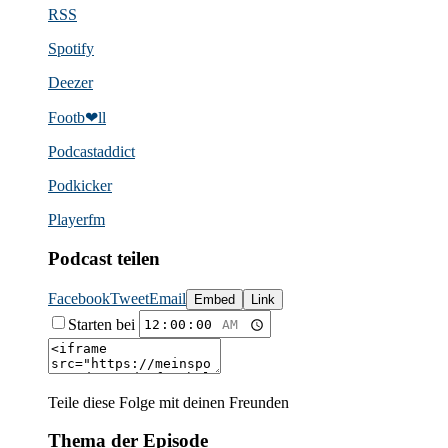
RSS
Spotify
Deezer
Footb❤ll
Podcast­addict
Podkicker
Playerfm
Podcast teilen
Facebook
Tweet
Email
Embed
Link
Starten bei
Teile diese Folge mit deinen Freunden
Thema der Episode