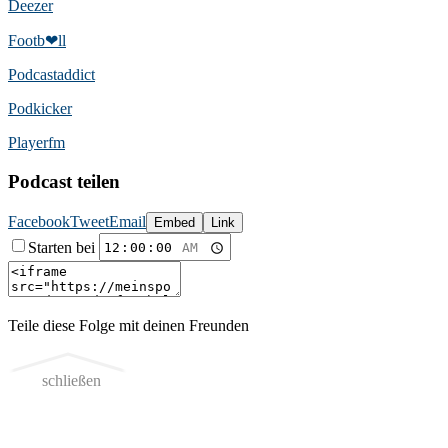
Deezer
Footb❤ll
Podcast­addict
Podkicker
Playerfm
Podcast teilen
Facebook
Tweet
Email
Embed
Link
Starten bei
Teile diese Folge mit deinen Freunden
schließen