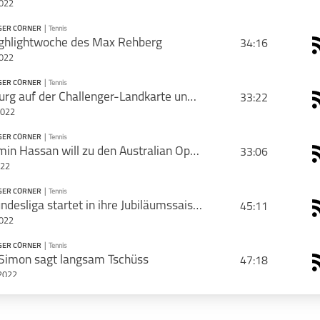
2022
GER CORNER
|
Tennis
PODCAST ABONNIEREN
ighlightwoche des Max Rehberg
34:16
2022
GER CORNER
|
Tennis
PODCAST ABONNIEREN
Hamburg auf der Challenger-Landkarte und große Pläne der ATP
33:22
2022
Challenger Corner
Tennis
GER CORNER
|
Tennis
PODCAST ABONNIEREN
Benjamin Hassan will zu den Australian Open
33:06
022
Challenger Corner
Tennis
GER CORNER
|
Tennis
PODCAST ABONNIEREN
Die Bundesliga startet in ihre Jubiläumssaison
45:11
schließen
2022
Challenger Corner
Tennis
GER CORNER
|
Tennis
PODCAST ABONNIEREN
 Simon sagt langsam Tschüss
47:18
schließen
2022
Challenger Corner
Tennis
GER CORNER
|
Tennis
PODCAST ABONNIEREN
Heilbronn als perfekte French-Open-Vorbereitung
01:12:21
schließen