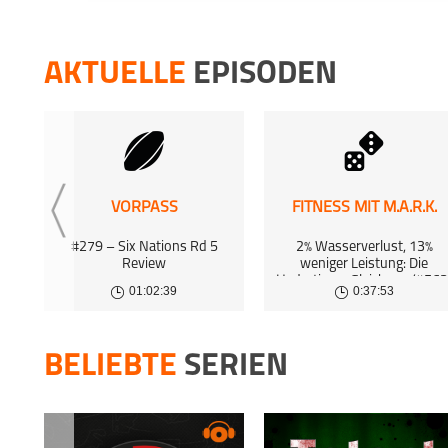
19 May 
CHALLEN
AKTUELLE
EPISODEN
Premi
10 May 
CHALLEN
Offen
21 Apr 
VORPASS
FITNESS MIT M.A.R.K.
#279 – Six Nations Rd 5
2% Wasserverlust, 13%
Review
weniger Leistung: Die
Hydrations-Gleichung (#563
01:02:39
0:37:53
BELIEBTE
SERIEN