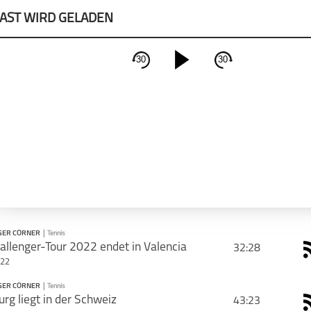
AST WIRD GELADEN
30
30
schließen
PODCAST ABONNIEREN
Apple Podcast
Deeze
GER CORNER
|
Tennis
allenger-Tour 2022 endet in Valencia
32:28
022
GER CORNER
|
Tennis
PODCAST ABONNIEREN
g liegt in der Schweiz
43:23