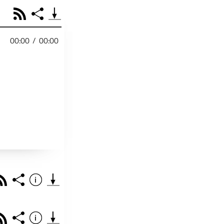
RSS
Share
00:00
/
00:00
PODCAST TEILEN
Facebook
Tweet
Email
Embed
RSS
Spotify
r
Footb❤ll
Link
Starten bei
Rss
Share
Info
Teile diese Folge mit deinen Freunden
THEMA DER EPISO
PODCAST TEILEN
Rss
Share
Info