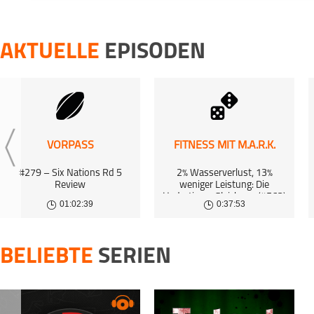
14 Jan 2025 | 01
ANWURF! - HANDB
AKTUELLE
EPISODEN
17 Dec 2024 | 01
ANWURF! - HANDB
30 Oct 2024 | 51
VORPASS
FITNESS MIT M.A.R.K.
#279 – Six Nations Rd 5
2% Wasserverlust, 13%
Review
weniger Leistung: Die
Hydrations-Gleichung (#563)
01:02:39
0:37:53
BELIEBTE
SERIEN