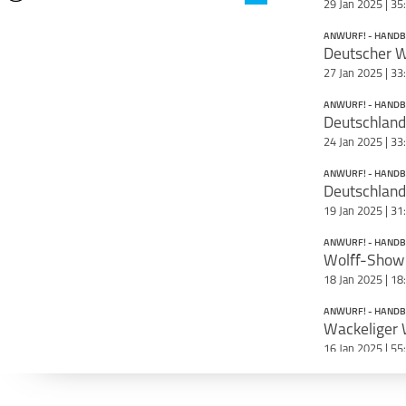
29 Jan 2025 | 35
schließen
ANWURF! - HANDB
SERIE:
Interception - Der Football-Talk
,
27 Jan 2025 | 33
Kaltschnäuzig
ANWURF! - HANDB
SPORTARTEN:
Handball
,
Schwimmen
,
NFL
,
24 Jan 2025 | 33
Leichtathletik
,
Wintersport
,
ANWURF! - HANDB
Basketball
VEREINE:
19 Jan 2025 | 31
Borussia Mönchengladbach
,
New
ANWURF! - HANDB
England Patriots
,
TBV Lemgo
ZITAT:
18 Jan 2025 | 18
"Do your job."
ANWURF! - HANDB
MOMENTE:
16 Jan 2025 | 55
Leichtathletik-WM 2009 in Berlin,
das schnellste 100m-Finale aller
ANWURF! - HANDB
Zeiten
WM-Vorscha