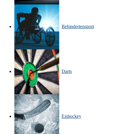
Behinderten­sport
Darts
Eishockey