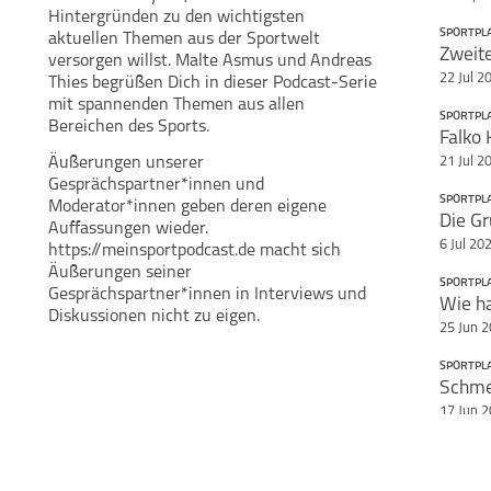
Hintergründen zu den wichtigsten
SPORTPL
aktuellen Themen aus der Sportwelt
Zweite
Teile diese Se
versorgen willst. Malte Asmus und Andreas
Malte Asmus
Andreas Thies
22 Jul 2
Thies begrüßen Dich in dieser Podcast-Serie
Sportplatz
mit spannenden Themen aus allen
SPORTPL
Bereichen des Sports.
Äußerungen unserer
21 Jul 2
Gesprächspartner*innen und
SPORTPL
Moderator*innen geben deren eigene
Auffassungen wieder.
6 Jul 20
https://meinsportpodcast.de macht sich
Äußerungen seiner
SPORTPL
Gesprächspartner*innen in Interviews und
Wie ha
Diskussionen nicht zu eigen.
25 Jun 
SPORTPL
17 Jun 
SPORTPL