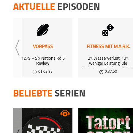
27 May 
AKTUELLE
EPISODEN
SPORTPL
22 May 
SPORTPL
15 May 
VORPASS
FITNESS MIT M.A.R.K.
SPORTPL
#279 – Six Nations Rd 5
2% Wasserverlust, 13%
Mit E
Review
weniger Leistung: Die
Hydrations-Gleichung (#563
7 May 2
01:02:39
0:37:53
BELIEBTE
SERIEN