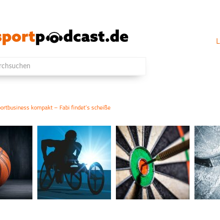
L
rtbusiness kompakt – Fabi findet’s scheiße