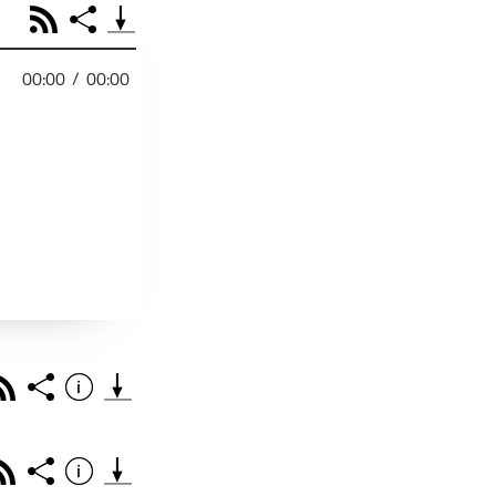
RSS
Share
00:00
/
00:00
PODCAST TEILEN
Facebook
Tweet
Email
Embed
RSS
Spotify
r
Footb❤ll
Link
Starten bei
Rss
Share
Info
Teile diese Folge mit deinen Freunden
THEMA DER EPISO
PODCAST TEILEN
Rss
Share
Info