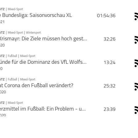
ATZ
|
Mixed-Sport
PODCAST ABONNIEREN
 Bundesliga: Saisonvorschau XL
01:54:36
rie mit deinen Freunden
021
ATZ
|
Mixed-Sport
|
Wintersport
PODCAST ABONNIEREN
Falko Krismayr: Die Ziele müssen hoch gesteckt sein!
32:26
020
99 Sekunden
Mixed-Sport
Sportplatz
ATZ
|
Fußball
|
Mixed-Sport
PODCAST ABONNIEREN
Die Gründe für die Dominanz des VfL Wolfsburg
13:24
20
Mixed-Sport
Sportplatz
Wintersport
ATZ
|
Fußball
|
Mixed-Sport
PODCAST ABONNIEREN
t Corona den Fußball verändert?
25:32
schließen
2020
Mixed-Sport
Sportplatz
ATZ
|
Mixed-Sport
PODCAST ABONNIEREN
Schmerzmittel im Fußball: Ein Problem - und nun?
23:39
schließen
2020
Mixed-Sport
Sportplatz
Wintersport
ATZ
|
Fußball
|
Mixed-Sport
PODCAST ABONNIEREN
Fußball unter der Forscher-Lupe: Trivial Offenses
33:41
schließen