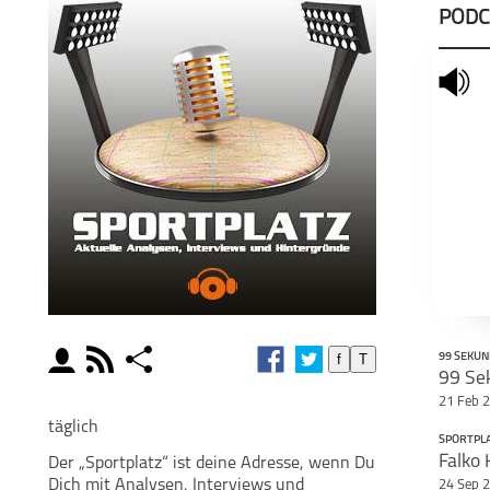
PODC
mute
moderator
rss
share
f
T
99 SEKU
schließen
21 Feb 
MODERATOREN
PODCAST ABONNIEREN
POD
täglich
SPORTPL
Falko 
Der „Sportplatz“ ist deine Adresse, wenn Du
facebook
Dich mit Analysen, Interviews und
24 Sep 