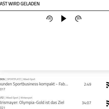
AST WIRD GELADEN
30
30
schließen
PODCAST ABONNIEREN
Apple Podcast
Deeze
NDEN
|
SPORTPLATZ
|
Mixed-Sport
99 Sekunden Sportbusiness kompakt - Fabi findet's scheiße
2:49
2017
CAST TEILEN
ATZ
|
Mixed-Sport
|
Wintersport
PODCAST ABONNIEREN
Krismayer: Olympia-Gold ist das Ziel
34:07
Tweet
Email
2021