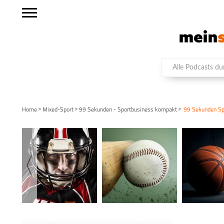
>
>
>
Home
Mixed-Sport
99 Sekunden - Sportbusiness kompakt
99 Sekunden Spo