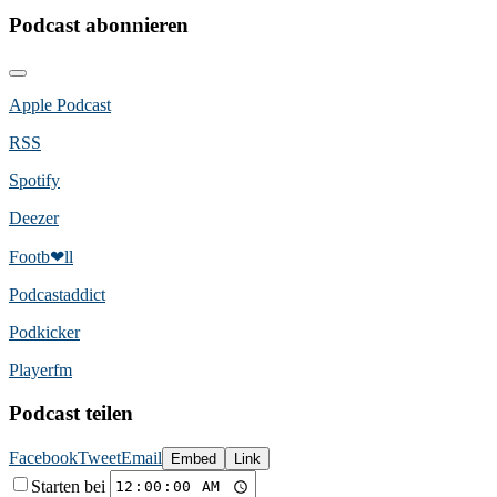
Podcast abonnieren
Apple Podcast
RSS
Spotify
Deezer
Footb❤ll
Podcast­addict
Podkicker
Playerfm
Podcast teilen
Facebook
Tweet
Email
Embed
Link
Starten bei