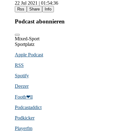
22 Jul 2021 | 01:54:36
Rss
Share
Info
Podcast abonnieren
Mixed-Sport
Sportplatz
Apple Podcast
RSS
Spotify
Deezer
Footb❤ll
Podcast­addict
Podkicker
Playerfm