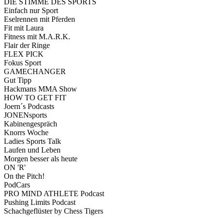
DIE STIMME DES SPORTS
Einfach nur Sport
Eselrennen mit Pferden
Fit mit Laura
Fitness mit M.A.R.K.
Flair der Ringe
FLEX PICK
Fokus Sport
GAMECHANGER
Gut Tipp
Hackmans MMA Show
HOW TO GET FIT
Joern´s Podcasts
JONENsports
Kabinengespräch
Knorrs Woche
Ladies Sports Talk
Laufen und Leben
Morgen besser als heute
ON 'R'
On the Pitch!
PodCars
PRO MIND ATHLETE Podcast
Pushing Limits Podcast
Schachgeflüster by Chess Tigers