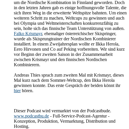
um die Nordische Kombination in Finnland geworden. Doch
in den letzten Jahren gab es einige hoffnungsvolle Talente, die
sich ihren Weg in die erweiterte Weltspitze bahnten. Um einen
weiteren Schritt zu machen, Weltcups zu gewinnen und auch
bei Olympia und Weltmeisterschaften konkurrenzfähig zu
sein, holte sich das finnische Team Unterstützung von außen.
Falko Krismayr
, ehemaliger österreichischer Skispringer,
wurde als Skisprungtrainer der Nordischen Kombinierer
installiert. In einem Zweijahresplan wollte er Ilkka Herola,
Eero Hirvonen und Co auf Peking vorbereiten. Wir sind kurz
vor Beginn der zweiten Saison in der Zusammenarbeit
zwischen Krismayr und den finnischen Nordischen
Kombinierern.
Andreas Thies sprach zum zweiten Mal mit Krismayr, dieses
Mal kurz nach dem Sommer-Weltcup, den Ilkka Herola
gewinnen konnte. Das erste Gespräch der beiden könnt ihr
hier
hören.
Dieser Podcast wird vermarktet von der Podcastbude.
www.podcastbu.de
- Full-Service-Podcast-Agentur -
Konzeption, Produktion, Vermarktung, Distribution und
Hosting.