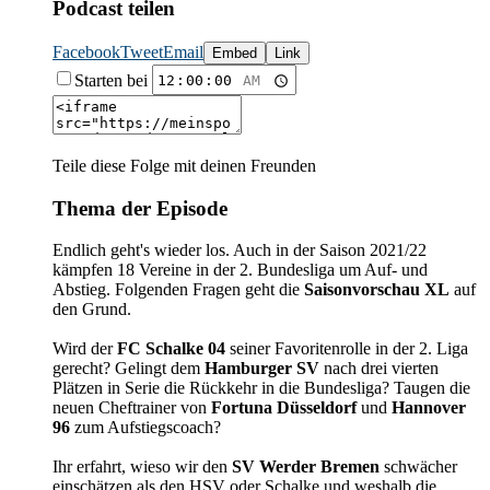
Podcast teilen
Facebook
Tweet
Email
Embed
Link
Starten bei
Teile diese Folge mit deinen Freunden
Thema der Episode
Endlich geht's wieder los. Auch in der Saison 2021/22
kämpfen 18 Vereine in der 2. Bundesliga um Auf- und
Abstieg. Folgenden Fragen geht die
Saisonvorschau XL
auf
den Grund.
Wird der
FC Schalke 04
seiner Favoritenrolle in der 2. Liga
gerecht? Gelingt dem
Hamburger SV
nach drei vierten
Plätzen in Serie die Rückkehr in die Bundesliga? Taugen die
neuen Cheftrainer von
Fortuna Düsseldorf
und
Hannover
96
zum Aufstiegscoach?
Ihr erfahrt, wieso wir den
SV Werder Bremen
schwächer
einschätzen als den HSV oder Schalke und weshalb die