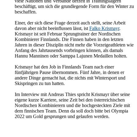
viele Nationen und Verbände derzeit in Trainingslagern
beschäftigt, um sich die grundlegende Form für den Winter zu
beschaffen.
Einer, der sich diese Frage derzeit auch stellt, seine Arbeit
davon aber nicht beeinflussen lässt, ist
Falko Krismayr
.
Krismayr ist seit Februar Sprungtrainer der Nordischen
Kombinierer Finnlands. Die Finnen haben in den letzten
Jahren in dieser Disziplin nicht mehr die Vorzeigeathleten wie
Anfang des Jahrtausends vorbringen können, als damals
Hannu Manninen oder Samppa Lajunen Medaillen holten.
Krismayr hat den Job in Finnlands Team nach einer
fünfjährigen Pause übernommen. Fünf Jahre, in denen er
andere Dinge gemacht hat, die nichts mit Wintersport und
Skispringen zu tun hatten.
Im Interview mit Andreas Thies spricht Krismayr über seine
eigene kurze Karriere, seine Zeit bei den österreichischen
Nordischen Kombinierern und die hochgesteckten Ziele mit
dem finnischen Team. Denn da soll doch bitte bei Olympia
2022 um Gold gesprungen und gelaufen werden.