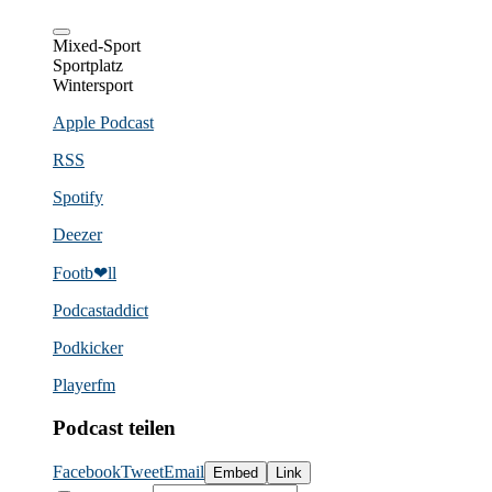
Mixed-Sport
Sportplatz
Wintersport
Apple Podcast
RSS
Spotify
Deezer
Footb❤ll
Podcast­addict
Podkicker
Playerfm
Podcast teilen
Facebook
Tweet
Email
Embed
Link