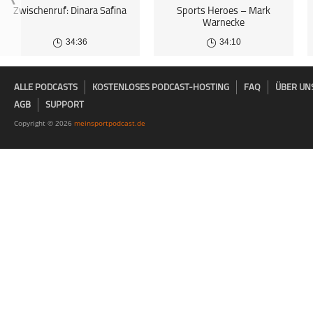
zu
Zwischenruf: Dinara Safina
Sports Heroes – Mark
eigen.
Warnecke
Fit mit Laura
Fitness mit
M.A.R.K.
34:36
34:10
ALLE PODCASTS
KOSTENLOSES PODCAST-HOSTING
FAQ
ÜBER UN
AGB
SUPPORT
Copyright © 2026
meinsportpodcast.de
Flair der Ringe
FLEX PICK
Fokus Sport
GAMECHANGER