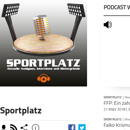
PODCAST 
mute
SPORTPLATZ
|
Mixe
FFP: Ein zah
Sportplatz
21 März 2018 | 
SPORTPLATZ
|
Mixe
Falko Krisma
moderator
rss
share
info