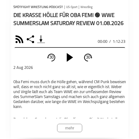
Wöch
PODCAST ABONNIEREN
High
SPOTFIGHT WRESTLING PODCAST
|
US-Sport
|
Wrestling
Dyna
DIE KRASSE HÖLLE FÜR OBA FEMI 🟢 WWE
mit 
SUMMERSLAM SATURDAY REVIEW 01.08.2026
Bei 
exte
RSS
Share
Teil
offi
00:00
/
1:12:23
Spotfight
Wrestling
HEADLOCK
HE
Äuße
Wrestling
Podcast
Mode
30
30
wied
schließen
Äuße
2 Aug 2026
Inte
PODCAST ABONNIEREN
Oba Femi muss durch die Hölle gehen, während CM Punk beweisen
Fac
will, dass er noch nicht ganz so alt ist, wie er eigentlich ist. Weber
Heelturn
Pinfall
Ringfuchs
WR
und Virgile lädt euch als Team WWE ein zur umfassenden Review
des SummerSlam Samstags und machen sich auch ganz allgemein
Apple 
Gedanken darüber, wie lange die WWE im Weichspülgang bestehen
kann.
Spotfight
US-Sport
Wrestling
Wrestling
Zu welchem Game kommt die Bloodline zum Ring? Wer hat alles
Teil
De
Podcast
einen Zeppelin? Was machen wir aus dem Debüt der Tochter von
mehr
Stephanie McMahon? Kommt Nick Aldis noch einmal wieder? Und
wer verteilt einen RKO an Cody Rhodes? Spannend wird es, also