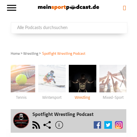
>
>
Home
Wrestling
Spotfight Wrestling Podcast
Tennis
Wintersport
Wrestling
Mixed-Sport
Spotfight Wrestling Podcast
rss
share
info
schließen