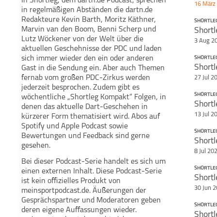
In Shortleg, dem dartn.de Podcast, sprechen
Alle I
16 März
in regelmäßigen Abständen die dartn.de
Ihr wo
Redakteure Kevin Barth, Moritz Käthner,
SHORTLE
Marvin van den Boom, Benni Scherp und
Teile diese S
[
⁠⁠⁠⁠⁠⁠⁠⁠⁠⁠⁠⁠⁠⁠⁠⁠⁠⁠⁠⁠⁠⁠Patreon⁠⁠⁠⁠⁠⁠⁠⁠⁠⁠
Lutz Wöckener von der Welt über die
Shortleg
Darts
3 Aug 2
[
⁠⁠⁠⁠⁠⁠⁠⁠⁠⁠⁠⁠⁠⁠⁠⁠⁠⁠⁠⁠⁠⁠Buy
aktuellen Geschehnisse der PDC und laden
sich immer wieder den ein oder anderen
SHORTLE
[
⁠⁠⁠⁠⁠⁠⁠⁠⁠⁠⁠⁠⁠⁠⁠⁠⁠⁠⁠⁠⁠⁠P
Gast in die Sendung ein. Aber auch Themen
[
⁠⁠⁠⁠⁠⁠⁠⁠⁠⁠⁠⁠⁠⁠⁠⁠
fernab vom großen PDC-Zirkus werden
27 Jul 2
jederzeit besprochen. Zudem gibt es
[
⁠⁠⁠⁠⁠⁠⁠⁠⁠⁠⁠⁠⁠⁠⁠⁠⁠⁠⁠⁠⁠⁠DA
SHORTLE
wöchentliche „Shortleg Kompakt“ Folgen, in
[
⁠⁠⁠⁠⁠⁠⁠⁠⁠⁠⁠⁠⁠⁠⁠⁠⁠⁠⁠⁠⁠⁠Abo Spo
denen das aktuelle Dart-Geschehen in
CHECKDART
Checkout
13 Jul 2
kürzerer Form thematisiert wird. Abos auf
[
⁠⁠⁠⁠⁠⁠⁠⁠⁠⁠⁠⁠⁠⁠⁠
Spotify und Apple Podcast sowie
SHORTLE
Bewertungen und Feedback sind gerne
gesehen.
0:00 I
8 Jul 20
Bei dieser Podcast-Serie handelt es sich um
1:49 P
SHORTLE
einen externen Inhalt. Diese Podcast-Serie
10:25 
ist kein offizielles Produkt von
Dartskorrektur |
Double Trouble
30 Jun 
meinsportpodcast.de. Äußerungen der
Die Dartshow
1:04:1
Gesprächspartner und Moderatoren geben
SHORTLE
1:08:4
deren eigene Auffassungen wieder.