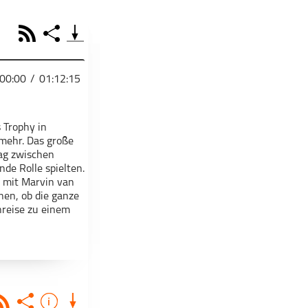
RSS
Share
00:00
/
01:12:15
PODCAST TEILEN
 Trophy in
 mehr. Das große
Facebook
Tweet
Email
ag zwischen
Embed
de Rolle spielten.
Apple Podcast
RSS
Spotify
n mit Marvin van
nen, ob die ganze
nreise zu einem
Deezer
Footb❤ll
Link
as wöchentliche
die nächsten Tage.
⁠⁠⁠⁠⁠⁠⁠⁠⁠⁠⁠⁠⁠⁠⁠ Moritz Käthner⁠⁠⁠⁠⁠⁠⁠⁠⁠⁠⁠⁠⁠⁠⁠⁠⁠⁠⁠⁠⁠⁠
⁠⁠⁠⁠⁠⁠⁠⁠⁠⁠⁠⁠,⁠⁠⁠⁠⁠⁠⁠⁠⁠⁠⁠⁠
Starten bei
Teile diese Folge mit deinen Freunden
Rss
Share
Info