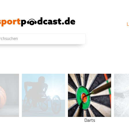
L
Darts