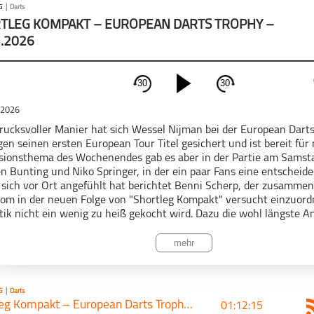
G
|
Darts
TLEG KOMPAKT – EUROPEAN DARTS TROPHY –
3.2026
30
30
schließen
 2026
PODCAST ABONNIEREN
drucksvoller Manier hat sich Wessel Nijman bei der European Darts
gen seinen ersten European Tour Titel gesichert und ist bereit für
sionsthema des Wochenendes gab es aber in der Partie am Samst
n Bunting und Niko Springer, in der ein paar Fans eine entscheiden
 sich vor Ort angefühlt hat berichtet Benni Scherp, der zusamme
om in der neuen Folge von "Shortleg Kompakt" versucht einzuord
Darts
Shortleg
ik nicht ein wenig zu heiß gekocht wird. Dazu die wohl längste A
an Tour Event ever, Management-Versagen bei der Abmeldung, d
r League Update sowie Darts aus aller Welt und die Vorschau auf 
mehr
r dartn.de Podcast, mit⁠⁠⁠⁠⁠⁠⁠⁠⁠⁠⁠⁠⁠⁠⁠⁠⁠⁠⁠⁠⁠⁠⁠⁠⁠⁠⁠
⁠⁠⁠⁠⁠⁠⁠⁠⁠⁠⁠⁠⁠⁠⁠⁠⁠⁠⁠⁠⁠⁠ Marvin van den Boom⁠⁠⁠⁠⁠⁠⁠⁠⁠⁠⁠⁠⁠⁠⁠⁠⁠⁠⁠⁠⁠⁠
⁠⁠⁠⁠⁠⁠⁠⁠⁠⁠⁠⁠⁠⁠⁠⁠⁠⁠⁠⁠⁠⁠⁠⁠⁠⁠⁠, ⁠⁠⁠⁠⁠⁠⁠⁠⁠⁠⁠⁠⁠⁠⁠⁠⁠⁠⁠⁠⁠⁠⁠⁠⁠⁠⁠
⁠⁠⁠⁠⁠⁠⁠⁠⁠⁠⁠⁠⁠⁠⁠⁠⁠⁠⁠⁠⁠⁠Kevin Barth⁠⁠⁠⁠⁠⁠⁠⁠⁠⁠⁠⁠⁠⁠⁠⁠⁠⁠⁠⁠⁠⁠
⁠⁠⁠⁠⁠⁠⁠⁠⁠⁠⁠⁠⁠⁠⁠⁠⁠⁠⁠⁠⁠⁠⁠⁠⁠⁠⁠,⁠⁠⁠⁠⁠⁠⁠⁠⁠⁠⁠⁠⁠⁠⁠⁠⁠⁠⁠⁠⁠⁠⁠⁠⁠⁠⁠
⁠⁠⁠⁠⁠⁠⁠
DCAST TEILEN
⁠⁠⁠⁠⁠⁠⁠⁠⁠⁠⁠⁠⁠⁠⁠⁠⁠
⁠⁠⁠⁠⁠⁠⁠⁠⁠⁠⁠⁠ und⁠⁠⁠⁠⁠⁠⁠⁠⁠⁠⁠⁠⁠⁠⁠⁠⁠⁠⁠⁠⁠⁠⁠⁠⁠⁠⁠
⁠⁠⁠⁠⁠⁠⁠⁠⁠⁠⁠⁠⁠⁠⁠⁠⁠⁠⁠⁠⁠⁠ Lutz Wöckener⁠⁠⁠⁠⁠⁠⁠⁠⁠⁠⁠⁠⁠⁠⁠⁠⁠⁠⁠⁠⁠⁠
G
|
Darts
Shortleg Kompakt – European Darts Trophy – 16.03.2026
01:12:15
k
Tweet
Email