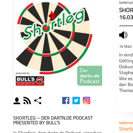
SHORTLE
SHOR
16.0
mute
16 März
In ein
Göttin
Diskus
Stephe
Wie es
den Bo
Themat
Europe
moderator
rss
share
Premie
schließen
Shortleg, de
PODCAST ABONNIEREN
PO
Benni Scherp⁠⁠⁠⁠⁠
SHORTLEG – DER DARTN.DE PODCAST
PRESENTED BY BULL’S
SHORTLE
faceboo