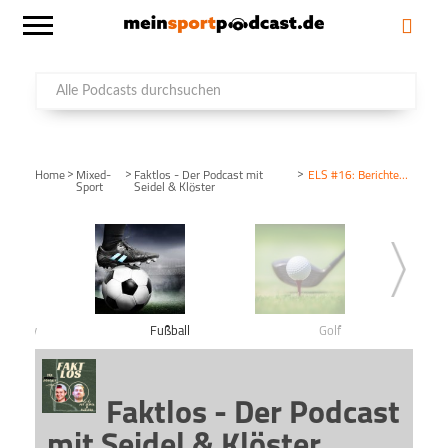
>
>
>
Home
Mixed-
Faktlos - Der Podcast mit
ELS #16: Berichterstattung
Sport
Seidel & Klöster
shockey
Fußball
Golf
Faktlos - Der Podcast
mit Seidel & Klöster