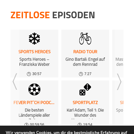
ZEITLOSE
EPISODEN
SPORTS HEROES
RADIO TOUR
NUR
Sports Heroes –
Gino Bartali: Engel auf
Masters: 
Franziska Weber
dem Rennrad
den Augu
30:57
7:27
FEVER PIT´CH PODCAST
SPORTPLATZ
SPORT
Die besten
Karl Adam, Teil 1: Die
Sports H
Länderspiele aller
Wunder des
War
Zeiten
Hexenmeisters
00:59:56
19:54
Wir verwenden Cookies, um dir die bestmögliche Erfahrung auf