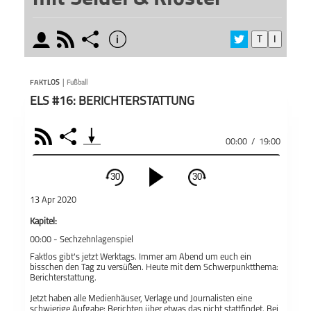
moderator
rss
share
info
T
I
schließen
Seide
MODERATOREN
PODCAST ABONNIEREN
Aufga
FAKTLOS
|
Fußball
verga
ELS #16: BERICHTERSTATTUNG
kompet
Punkt 
und im
RSS
Share
00:00
/
19:00
Eishoc
keine 
Teile
Daniel Seiler
Dominic Köstler
Faktlos - Der
Ihnen
Podcast mit
30
30
Seidel & Klöster
Podca
schließen
Rubri
13 Apr 2020
PODCAST ABONNIEREN
der W
Kapitel:
Woche
00:00 -
Sechzehnlagenspiel
Fac
Äußer
Faktlos gibt's jetzt Werktags. Immer am Abend um euch ein
Gespr
bisschen den Tag zu versüßen. Heute mit dem Schwerpunktthema:
Apple Podcast
R
Moder
Berichterstattung.
Auffa
Jetzt haben alle Medienhäuser, Verlage und Journalisten eine
https
Fußball
schwierige Aufgabe: Berichten über etwas das nicht stattfindet. Bei