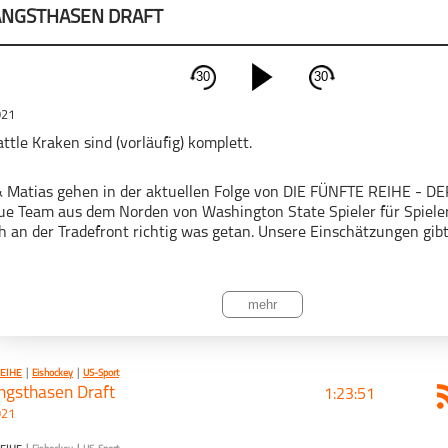
ANGSTHASEN DRAFT
30
30
CAST TEILEN
schließen
021
PODCAST ABONNIEREN
Tweet
Email
ttle Kraken sind (vorläufig) komplett.
& Matias gehen in der aktuellen Folge von DIE FÜNFTE REIHE -
rie mit deinen Freunden
ue Team aus dem Norden von Washington State Spieler für Spiel
ch an der Tradefront richtig was getan. Unsere Einschätzungen gibt
Eishockey
Fünfte Reihe
US-Sport
mehr
reinhören auf Spotify, Apple Podcast und meinsportpodcast.de!
EIHE
|
Eishockey
|
US-Sport
ngsthasen Draft
1:23:51
021
 Podcast wird vermarktet von der Podcastbude.
odcastbu.de
- Full-Service-Podcast-Agentur - Konzeption, Produk