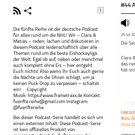
#44 
I
rss
share
schließen
mute
PODCAST ABONNIEREN
POD
Die fünfte Reihe ist der deutsche Podcast
25 Jul 2
für alles rund um die NHL! Wir – Clara &
facebook
Matias – reden, lachen und diskutieren in
Die Sea
diesem Podcast leidenschaftlich über alle
Themen rund um die beste Eishockeyliga
Clara 
der Welt. Egal ob auf, neben oder manchmal
Teile diese Se
das ne
auch komplett ohne Eis – hier entgeht
Fünfte Reihe - der
hat si
Euch nichts! Also wenn Ihr Euch auch gerne
NHL-Podcast
die Nächte um die Ohren schlagt, um ja
keinen Puck Drop zu verpassen – schaltet
ein! Copyright
Jetzt 
Musik: https://www.frametraxx.de Kontakt:
fuenfte.reihe@gmail.com
Instagram:
@fuenftereihe
FÜNFTE R
Bei dieser Podcast-Serie handelt es sich um
#44 A
einen externen Inhalt. Diese Podcast-Serie
25 Jul 2
Dieser
ist kein offizielles Produkt von
www.p