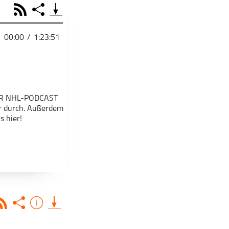
RSS
Share
00:00
/
1:23:51
PODCAST TEILEN
Facebook
Tweet
Email
Embed
 DER NHL-PODCAST
Apple Podcast
RSS
Spotify
er durch. Außerdem
s hier!
Deezer
Footb❤ll
Link
Starten bei
Teile diese Folge mit deinen Freunden
Rss
Share
Info
tion, Vermarktung,