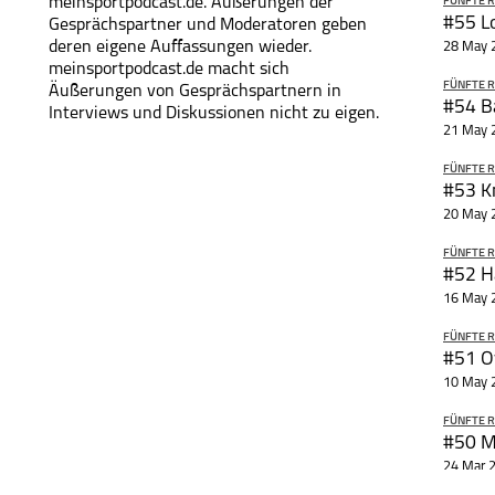
meinsportpodcast.de. Äußerungen der
FÜNFTE R
Distri
#55 L
Gesprächspartner und Moderatoren geben
deren eigene Auffassungen wieder.
28 May 
Du möc
meinsportpodcast.de macht sich
Dann 
FÜNFTE R
Äußerungen von Gesprächspartnern in
Dort e
#54 B
Interviews und Diskussionen nicht zu eigen.
kosten
21 May 
FÜNFTE R
#53 K
20 May 
FÜNFTE R
#52 H
16 May 
FÜNFTE R
#51 O
10 May 
FÜNFTE R
#50 M
24 Mar 