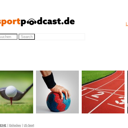
L
EIHE
|
Eishockey
|
US-Sport