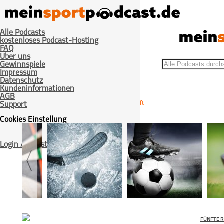
Alle Podcasts
kostenloses Podcast-Hosting
FAQ
Über uns
Gewinnspiele
Impressum
Datenschutz
Kundeninformationen
AGB
>
>
Home
Eishockey
#44 Angsthasen Draft
Support
Cookies Einstellung
Login / Registrieren
FÜNFTE R