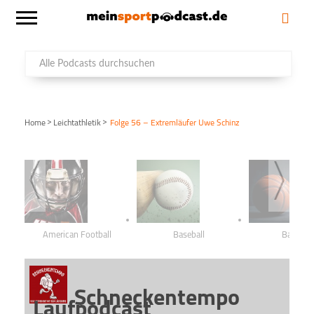
>
>
Home
Leichtathletik
Folge 56 – Extremläufer Uwe Schinz
American Football
Baseball
Basketba
Schneckentempo
Laufpodcast