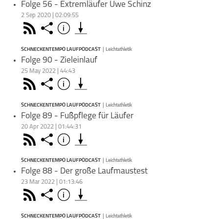
Auffa
Folge 56 - Extremläufer Uwe Schinz
https
2 Sep 2020 | 02:09:55
sich 
Rss
Share
Info
Podkicker
Playerfm
schließen
Gespr
und Di
SCHNECKENTEMPO LAUFPODCAST
|
Leichtathletik
PODCAST ABONNIEREN
Folge 90 - Zieleinlauf
25 May 2022 | 44:43
Face
Rss
Share
Info
[ANZE
schließen
Läufe
seine
SCHNECKENTEMPO LAUFPODCAST
|
Leichtathletik
PODCAST ABONNIEREN
Folge 89 - Fußpflege für Läufer
20 Apr 2022 | 01:44:31
Leichtathletik
Schneckentempo
Face
Teile
Laufpodcast
Rss
Share
Info
[ANZEI
schließen
Apple Podc
Zielli
Schne
SCHNECKENTEMPO LAUFPODCAST
|
Leichtathletik
PODCAST ABONNIEREN
Folge 88 - Der große Laufmaustest
Deezer
23 Mar 2022 | 01:13:46
Leichtathletik
Schneckentempo
#ziel
Face
Teile
Laufpodcast
Rss
Share
Info
[ANZE
schließen
#schn
Apple Podc
natürl
Podkicke
mit d
SCHNECKENTEMPO LAUFPODCAST
|
Leichtathletik