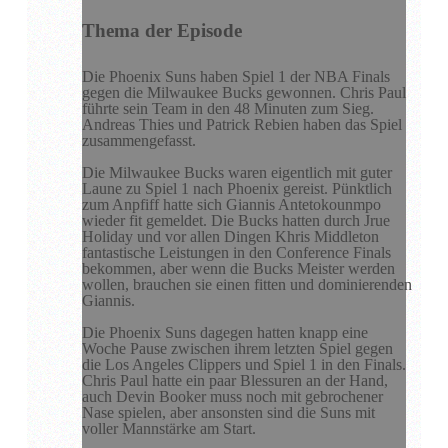
Thema der Episode
Die Phoenix Suns haben Spiel 1 der NBA Finals
gegen die Milwaukee Bucks gewonnen. Chris Paul
führte sein Team in den 48 Minuten zum Sieg.
Andreas Thies und Patrick Rebien haben das Spiel
zusammengefasst.
Die Milwaukee Bucks waren eigentlich mit guter
Laune zu Spiel 1 nach Phoenix gereist. Pünktlich
zum Anpfiff hatte sich Giannis Antetokounmpo
wieder fit gemeldet. Die Bucks hatten durch Jrue
Holiday und vor allen Dingen Khris Middleton
fantastische Leistungen in den Conference Finals
bekommen, aber wenn die Bucks Meister werden
wollen, brauchen sie einen fitten und dominierenden
Giannis.
Die Phoenix Suns dagegen hatten knapp eine
Woche Pause zwischen ihrem letzten Spiel gegen
die Los Angeles Clippers und Spiel 1 in den Finals.
Chris Paul hatte ein paar Blessuren an der Hand,
auch Devin Booker muss noch mit gebrochener
Nase spielen, aber ansonsten sind die Suns mit
voller Mannstärke am Start.