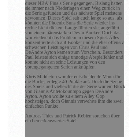
dieser NBA-Finals-Serie gegangen. Bislang hatten
sie immer nach Niederlagen einen Weg zurück in
die Serie gefunden und das nächste Spiel meistens
gewonnen. Dieses Spiel sah auch lange so aus, als
könnten die Phoenix Suns die Serie wieder ins
rechte Licht rücken. Lange führten sie, angeführt
von einem bärenstarken Devin Booker. Doch das
war vielleicht das Problem in diesem Spiel. Alles
konzentrierte sich auf Booker und die eher offensiv
schwachen Leistungen von Chris Paul und
DeAndre Ayton kamen zum Vorschein. Besonders
Paul leistete sich einige unnötige Abspielfehler und
konnte nicht an seine Leistungen von den
vorangegangenen Serien anknüpfen.
Khris Middleton war der entscheidende Mann für
die Bucks, er legte 40 Punkte auf. Doch die Szene
des Spiels und vielleicht die der Serie war ein Block
von Giannis Antetokounmpo gegen DeAndre
Ayton. Ayton wollte zu einem Alley-Oop
hochsteigen, doch Giannis verwehrte ihm die zwei
einfachen Punkte.
Andreas Thies und Patrick Rebien sprechen über
ein bemerkenswertes Spiel.