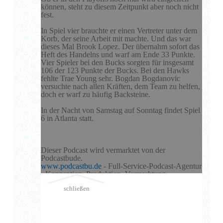
können, steht zu diesem Zeitpunkt aber noch nicht
fest.
In Spiel vier brauchte er einen Vertreter unter dem
Korb, der seine Arbeit mit machte. Und das war
dieses Mal Brook Lopez. Der übernahm sofort das
Heft des Handelns und warf am Ende 33 Punkte.
Vier Spieler bei den Bucks sorgten für insgesamt
106 der 123 Punkte der Bucks. Bei den Hawks
fehlte Trae Young sehr. Bogdan Bogdanovic
versuchte nach allen Kräften, dem Team zu helfen,
doch er warf zu häufig Backsteine.
In der Nacht von Samstag auf Sonntag findet Spiel
6 in Atlanta statt.
Dieser Podcast wird vermarktet von der
Podcastbude.
www.podcastbu.de
- Full-Service-Podcast-Agentur
- Konzeption, Produktion, Vermarktung,
Distribution und Hosting.
schließen
Du möchtest deinen Podcast auch kostenlos hosten
und damit Geld verdienen?
Dann schaue auf
www.kostenlos-hosten.de
und
informiere dich.