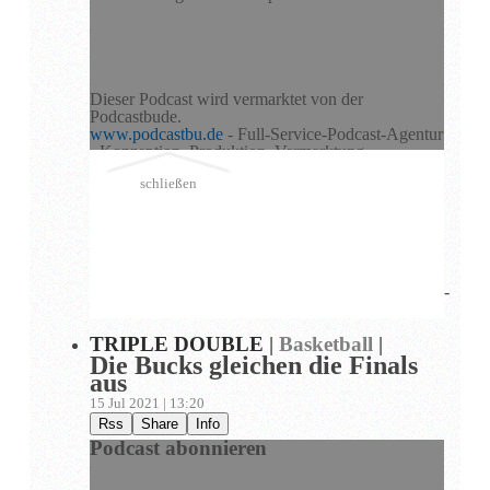
Dieser Podcast wird vermarktet von der
Podcastbude.
www.podcastbu.de
- Full-Service-Podcast-Agentur
- Konzeption, Produktion, Vermarktung,
Distribution und Hosting.
schließen
Du möchtest deinen Podcast auch kostenlos hosten
und damit Geld verdienen?
Dann schaue auf
www.kostenlos-hosten.de
und
informiere dich.
Dort erhältst du alle Informationen zu unseren
kostenlosen Podcast-Hosting-Angeboten. kostenlos-
hosten.de ist ein Produkt der
Podcastbude
.
TRIPLE DOUBLE
|
Basketball
|
Die Bucks gleichen die Finals
aus
15 Jul 2021 | 13:20
Rss
Share
Info
Podcast abonnieren