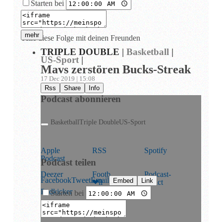
Starten bei
mehr
Teile diese Folge mit deinen Freunden
TRIPLE DOUBLE
|
Basketball
|
US-Sport
|
Mavs zerstören Bucks-Streak
17 Dec 2019 | 15:08
Rss
Share
Info
Podcast abonnieren
Basketball
Triple Double
US-Sport
Apple
RSS
Spotify
Podcast
Podcast teilen
Deezer
Footb
Podcast­
Facebook
Tweet
Email
Embed
Link
❤ll
addict
Podkicker
Playerfm
Starten bei