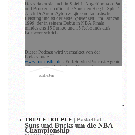
Das zeigten sie auch in Spiel 1. Angeführt von Paul
und Booker schafften die Suns den Sieg in Spiel 1.
Auch DeAndre Ayton zeigte eine fantastische
Leistung und ist der erste Spieler seit Tim Duncan
1999, der in seinem Debüt in NBA Finals
mindestens 15 Punkte und 15 Rebounds aufs
Boxscore schrieb.
Dieser Podcast wird vermarktet von der
Podcastbude.
www.podcastbu.de
- Full-Service-Podcast-Agentur
- Konzeption, Produktion, Vermarktung,
Distribution und Hosting.
schließen
Du möchtest deinen Podcast auch kostenlos hosten
und damit Geld verdienen?
Dann schaue auf
www.kostenlos-hosten.de
und
informiere dich.
Dort erhältst du alle Informationen zu unseren
kostenlosen Podcast-Hosting-Angeboten. kostenlos-
hosten.de ist ein Produkt der
Podcastbude
.
TRIPLE DOUBLE
|
Basketball
|
Suns und Bucks um die NBA
Championship