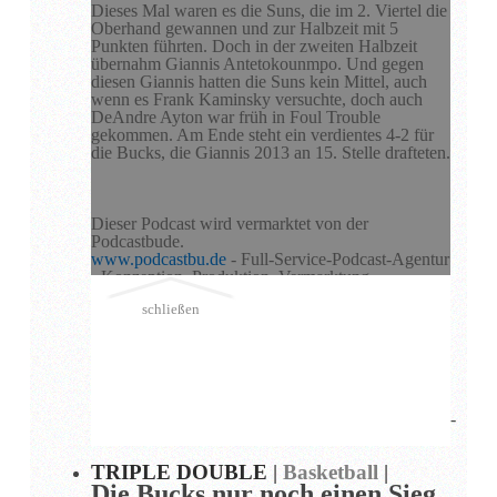
Dieses Mal waren es die Suns, die im 2. Viertel die
Oberhand gewannen und zur Halbzeit mit 5
Punkten führten. Doch in der zweiten Halbzeit
übernahm Giannis Antetokounmpo. Und gegen
diesen Giannis hatten die Suns kein Mittel, auch
wenn es Frank Kaminsky versuchte, doch auch
DeAndre Ayton war früh in Foul Trouble
gekommen. Am Ende steht ein verdientes 4-2 für
die Bucks, die Giannis 2013 an 15. Stelle drafteten.
Dieser Podcast wird vermarktet von der
Podcastbude.
www.podcastbu.de
- Full-Service-Podcast-Agentur
- Konzeption, Produktion, Vermarktung,
Distribution und Hosting.
schließen
Du möchtest deinen Podcast auch kostenlos hosten
und damit Geld verdienen?
Dann schaue auf
www.kostenlos-hosten.de
und
informiere dich.
Dort erhältst du alle Informationen zu unseren
kostenlosen Podcast-Hosting-Angeboten. kostenlos-
hosten.de ist ein Produkt der
Podcastbude
.
TRIPLE DOUBLE
|
Basketball
|
Die Bucks nur noch einen Sieg