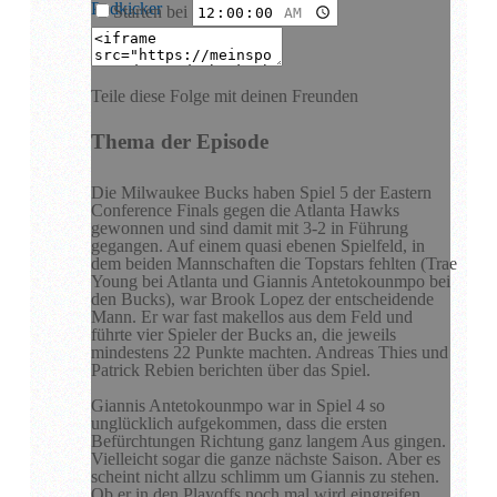
Podkicker
Playerfm
Starten bei
Teile diese Folge mit deinen Freunden
Thema der Episode
Die Milwaukee Bucks haben Spiel 5 der Eastern
Conference Finals gegen die Atlanta Hawks
gewonnen und sind damit mit 3-2 in Führung
gegangen. Auf einem quasi ebenen Spielfeld, in
dem beiden Mannschaften die Topstars fehlten (Trae
Young bei Atlanta und Giannis Antetokounmpo bei
den Bucks), war Brook Lopez der entscheidende
Mann. Er war fast makellos aus dem Feld und
führte vier Spieler der Bucks an, die jeweils
mindestens 22 Punkte machten. Andreas Thies und
Patrick Rebien berichten über das Spiel.
Giannis Antetokounmpo war in Spiel 4 so
unglücklich aufgekommen, dass die ersten
Befürchtungen Richtung ganz langem Aus gingen.
Vielleicht sogar die ganze nächste Saison. Aber es
scheint nicht allzu schlimm um Giannis zu stehen.
Ob er in den Playoffs noch mal wird eingreifen