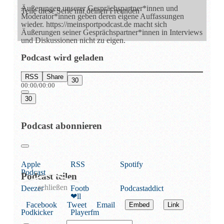
Äußerungen unserer Gesprächspartner*innen und
Teile diese Serie mit deinen Freunden
Moderator*innen geben deren eigene Auffassungen
wieder. https://meinsportpodcast.de macht sich
Äußerungen seiner Gesprächspartner*innen in Interviews
und Diskussionen nicht zu eigen.
Podcast wird geladen
RSS
Share
30
00:00
00:00
/
30
Podcast abonnieren
Apple
RSS
Spotify
Podcast
Podcast teilen
schließen
Deezer
Footb
Podcast­addict
❤ll
Facebook
Tweet
Email
Embed
Link
Podkicker
Playerfm