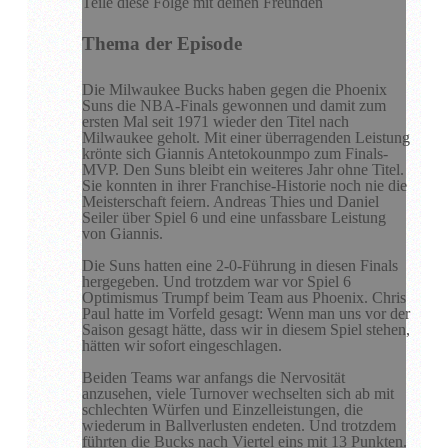
Teile diese Folge mit deinen Freunden
Thema der Episode
Die Milwaukee Bucks haben gegen die Phoenix
Suns die NBA-Finals gewonnen und damit zum
ersten Mal seit 1971 wieder den Titel nach
Milwaukee geholt. Mit einer überragenden Leistung
krönte sich Giannis Antetokounmpo zum Finals-
MVP. Den Suns bleibt ein weiteres Jahr ohne Titel.
Sie konnten in ihrer Franchise-Historie noch nie die
Meisterschaft feiern. Andreas Thies und Daniel
Seiler über Spiel 6 und eine unfassbare Leistung
von Giannis.
Die Suns hatten eine 2-0-Führung in diesen Finals
hergegeben. Und trotzdem war vor Spiel 6
Optimismus Trumpf beim Team aus Phoenix. Chris
Paul hatte im Vorfeld gesagt: Wenn man uns vor der
Saison gesagt hätte, dass wir in diesem Spiel stehen,
hätten wir sofort eingeschlagen.
Beiden Teams war anfangs die Nervosität
anzusehen, viele Turnover wechselten sich ab mit
schlechten Würfen und Einzelleistungen, die
wiederum in Ballverlusten endeten. Und trotzdem
führten die Bucks nach Viertel eins mit 13 Punkten.