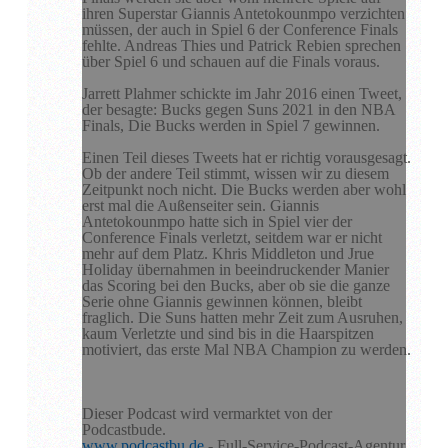
ihren Superstar Giannis Antetokounmpo verzichten
müssen, der auch in Spiel 6 der Conference Finals
fehlte. Andreas Thies und Patrick Rebien sprechen
über Spiel 6 und schauen auf die Finals voraus.
Jarrett Plahmer schickte im Jahr 2016 einen Tweet,
der besagte: Bucks gegen Suns 2021 in den NBA
Finals, Die Bucks werden in Spiel 7 gewinnen.
Einen Teil dieses Tweets hat er richtig vorausgesagt.
Ob der andere Teil stimmt, wissen wir zu diesem
Zeitpunkt noch nicht. Die Bucks werden aber wohl
erst mal die Außenseiter sein. Giannis
Antetokounmpo hatte sich in Spiel vier der
Conference Finals verletzt, seitdem war er nicht
mehr auf dem Platz. Khris Middleton und Jrue
Holiday übernahmen in beeindruckender Manier
das Scoring bei den Bucks, aber ob sie die ganze
Serie ohne Giannis gewinnen können, bleibt
fraglich. Die Suns hatten mehr Zeit zum Ausruhen,
kaum Verletzte und sind bis in die Haarspitzen
motiviert, das erste Mal NBA Champion zu werden.
Dieser Podcast wird vermarktet von der
Podcastbude.
www.podcastbu.de
- Full-Service-Podcast-Agentur