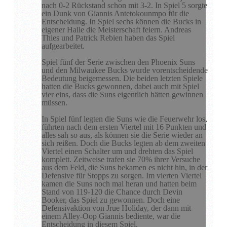
nach 0-2 Rückstand schon mit 3-2. In Spiel 5 sorgte
ein Dunk von Giannis Antetokounmpo für die
Entscheidung. In Spiel sechs können die Bucks in
eigener Halle die Meisterschaft feiern. Andreas
Thies und Patrick Rebien haben das Spiel
aufgearbeitet.
Spiel fünf der Serie zwischen den Phoenix Suns
und den Milwaukee Bucks wurde vorentscheidende
Bedeutung beigemessen. Die beiden letzten Spiele
hatten die Bucks gewonnen, dabei auch mit Spiel
vier eins, dass die Suns eigentlich hätten gewinnen
müssen.
In Spiel fünf legten die Suns wie die Feuerwehr los,
führten nach dem ersten Viertel mit 16 Punkten und
alles sah so aus, als können sie die Serie wieder an
sich reißen. Doch die Bucks legten ab dem zweiten
Viertel einen Schalter um und drehten das Spiel
komplett. Zeitweise trafen sie 70% ihrer Versuche
aus dem Feld, die Suns bekamen es nicht hin, in der
Defensive für Stopps zu sorgen. Im vierten Viertel
kamen die Suns noch mal heran und hatten beim
Stand von 119-120 die Chance durch Devin
Booker, das Spiel zu gewonnen. Doch eine
Defensivaktion von Jrue Holiday, der dann mit
einem Alley-Oop Giannis bediente, war die
Entscheidung in diesem Spiel.