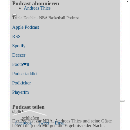
Podcast abonnieren
Andreas Thies
Triple Double - NBA Basketball Podcast
Apple Podcast
RSS
Spotify
Deezer
Footb❤ll
Podcast­addict
Podkicker
Playerfm
Podcast teilen
täglich
schließen
Der Podcast zur NBA. Andreas Thies und seine Gäste
facebook
Tweet
Email
liefern dir jeden Morgen die Ergebnisse der Nacht.