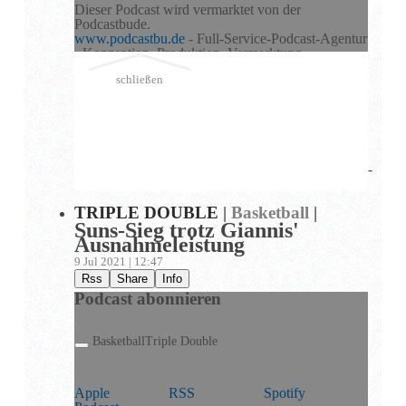
Dieser Podcast wird vermarktet von der
Podcastbude.
www.podcastbu.de
- Full-Service-Podcast-Agentur
- Konzeption, Produktion, Vermarktung,
Distribution und Hosting.
schließen
Du möchtest deinen Podcast auch kostenlos hosten
und damit Geld verdienen?
Dann schaue auf
www.kostenlos-hosten.de
und
informiere dich.
Dort erhältst du alle Informationen zu unseren
kostenlosen Podcast-Hosting-Angeboten. kostenlos-
hosten.de ist ein Produkt der
Podcastbude
.
TRIPLE DOUBLE
|
Basketball
|
Suns-Sieg trotz Giannis'
Ausnahmeleistung
9 Jul 2021 | 12:47
Rss
Share
Info
Podcast abonnieren
Basketball
Triple Double
Apple
RSS
Spotify