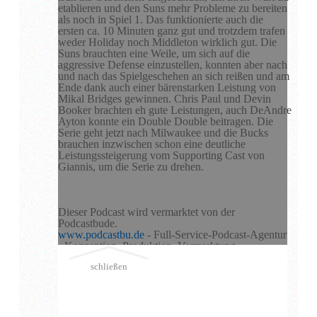
etablieren und den Suns mehr Probleme zu bereiten
als noch in Spiel 1. Das funktionierte auch die
ersten ca. 10 Minuten ganz gut und trotzdem trafen
weder Holiday noch Middleton wirklich gut. Die
Suns brauchten eine Weile, um sich auf die
aggressive Defense einzustellen, konnten aber nach
und nach das Spielgeschehen an sich reißen und am
Ende dank auch einer bärenstarken Leistung von
Mikal Bridges gewinnen. Chris Paul und Devin
Booker brachten eh gute Leistungen, auch DeAndre
Ayton konnte ein Double Double beitragen. Die
Serie geht jetzt nach Milwaukee und die Bucks
brauchen inzwischen schon eine deutliche
Leistungssteigerung vom Supporting Cast von
Giannis, um die Serie zu drehen.
Dieser Podcast wird vermarktet von der
Podcastbude.
www.podcastbu.de
- Full-Service-Podcast-Agentur
- Konzeption, Produktion, Vermarktung,
Distribution und Hosting.
schließen
Du möchtest deinen Podcast auch kostenlos hosten
und damit Geld verdienen?
Dann schaue auf
www.kostenlos-hosten.de
und
informiere dich.