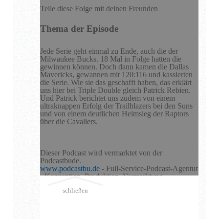
Teile diese Folge mit deinen Freunden
Thema der Episode
Jede Serie geht einmal zu Ende, auch die der
Milwaukee Bucks. 18 Mal in Folge hatten die
gewinnen können. Doch dann kamen die Dallas
Mavericks, gewannen mit 120:116 und kassierten
die Serie. Wie sie das geschafft haben, das erklärt
uns hier bei Triple Double gleich Patrick Rebien.
Und Patrick berichtet uns zudem von einem
ultraknappen Erfolg der Trailblazers bei den Suns
und von einem deutlichen Heimsieg der Raptors
über die Cavaliers.
Dieser Podcast wird vermarktet von der
Podcastbude.
www.podcastbu.de
- Full-Service-Podcast-Agentur
- Konzeption, Produktion, Vermarktung,
Distribution und Hosting.
schließen
Du möchtest deinen Podcast auch kostenlos hosten
und damit Geld verdienen?
Dann schaue auf
www.kostenlos-hosten.de
und