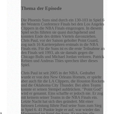
Thema der Episode
Die Phoenix Suns sind durch ein 130-103 in Spiel 6
der Western Conference Finals bei den Los Angeles
Clippers in die NBA Finals eingezogen. In diesem
Spiel sechs führten sie quasi durchgehend und
konnten Ende des dritten Viertels davonziehen.
Chris Paul, vor der Saison geholter Point Guard,
zog nach 16 Karrierejahren erstmals in die NBA
Finals ein. Für die Suns ist es die erste Teilnahme an
den Finals seit 1993, als sie damals gegen die
Chicago Bulls und Michael Jordan verloren. Patrick
Rebien und Andreas Thies sprechen über dieses
Spiel.
Chris Paul ist seit 2005 in der NBA. Gedraftet
wurde er von den New Orleans Hornets, er spielte
aber auch für die LA Clippers, die Houston Rockets
und die Oklahoma City Thunder. Bei allen Teams
konnte er seinen Stempel aufdrücken. "Point God"
wird er genannt. Eins schaffte er jedoch nie. Er zog
mit keinem seiner Teams in die NBA Finals ein.
Letzte Nacht hat sich dies geändert. Mit einer
furiosen Leistung führte Paul seine Suns zum Sieg
in Spiel 6. 41 Punkte legte er auf, war wieder das
Mastermind im Spiel der Suns. Er machte alle,