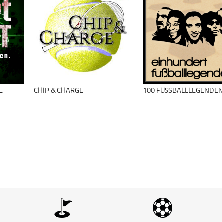
Was macht
Wintersport
eigentlich...?
schließen
Was macht
Wintersport
eigentlich...?
schließen
E
CHIP & CHARGE
100 FUSSBALLLEGENDEN
schließen