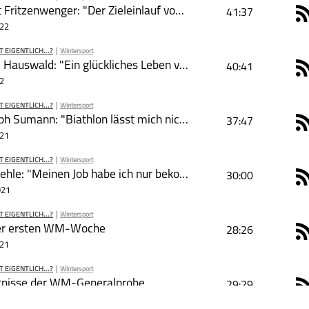
PODCAST ABONNIEREN
Herbert Fritzenwenger: "Der Zieleinlauf von Fritz Fischer in Albertville war gewaltig."
41:37
R
022
EIGENTLICH...?
|
Wintersport
PODCAST ABONNIEREN
Simone Hauswald: "Ein glückliches Leben vereint Körper, Geist und Gefühle"
40:41
R
2
EIGENTLICH...?
|
Wintersport
PODCAST ABONNIEREN
Christoph Sumann: "Biathlon lässt mich nicht los."
37:47
R
021
Was macht
Wintersport
eigentlich...?
EIGENTLICH...?
|
Wintersport
PODCAST ABONNIEREN
Petra Behle: "Meinen Job habe ich nur bekommen, weil ihr erfolgreich seid."
30:00
R
021
Was macht
Wintersport
eigentlich...?
EIGENTLICH...?
|
Wintersport
schließen
PODCAST ABONNIEREN
der ersten WM-Woche
28:26
R
021
Was macht
Wintersport
eigentlich...?
EIGENTLICH...?
|
Wintersport
schließen
PODCAST ABONNIEREN
tnisse der WM-Generalprobe
29:29
R
21
Was macht
Wintersport