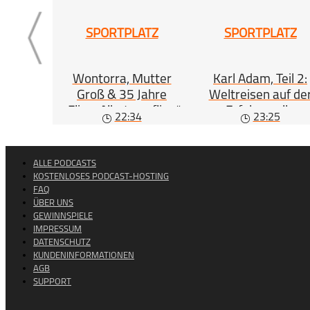
SPORTPLATZ
SPORTPLATZ
Wontorra, Mutter
Karl Adam, Teil 2:
Groß & 35 Jahre
Weltreisen auf de
„Flieg, Albatros, flieg“
Erfolgswelle
22:34
23:25
ALLE PODCASTS
KOSTENLOSES PODCAST-HOSTING
FAQ
ÜBER UNS
GEWINNSPIELE
IMPRESSUM
DATENSCHUTZ
KUNDENINFORMATIONEN
AGB
SUPPORT