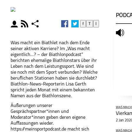
PODCA
moderator
rss
share
f
T
I
schließen
mute
MODERATOREN
PODCAST ABONNIEREN
PODCA
Was macht ein Biathlet nach dem Ende
seiner aktiven Karriere? Im „Was macht
eigentlich…? – der Biathlonpodcast“
facebook
berichten ehemalige Biathlonstars über ihr
Leben nach dem Leistungssport. Wie sind
sie noch mit dem Sport verbunden? Welche
Teile diese Ser
beruflichen Stationen haben sie durchlebt?
Was macht
Biathlon-News-Reporterin Lisa Gerth
eigentlich...? - Der
spricht jeden Monat mit einem bekannten
Biathlonpodcast
Namen aus der Biathlonszene.
Äußerungen unserer
WAS MACHT 
Gesprächspartner*innen und
Vierka
Moderator*innen geben deren eigene
2 Jan 202
Auffassungen wieder.
https://meinsportpodcast.de macht sich
WAS MACHT 