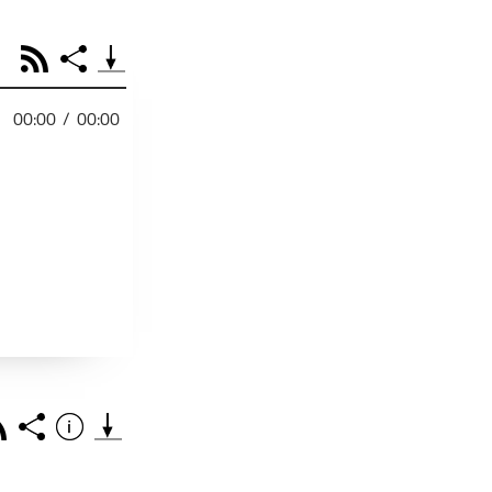
RSS
Share
00:00
/
00:00
PODCAST TEILEN
Facebook
Tweet
Email
Embed
RSS
Spotify
Link
Footb❤ll
Starten bei
ss
Share
Info
Teile diese Folge mit deinen Freunden