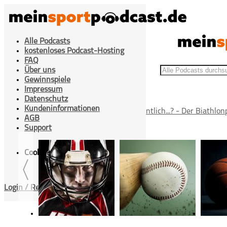
Alle Podcasts
kostenloses Podcast-Hosting
FAQ
Über uns
Gewinnspiele
Impressum
Datenschutz
Kundeninformationen
>
>
Home
Wintersport
Was macht eigentlich...? - Der Biathlon
AGB
Support
Cookies Einstellung
Login / Registrieren