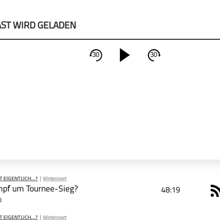
ST WIRD GELADEN
30
30
schließen
ST TEILEN
PODCAST ABONNIEREN
Tweet
Email
Apple Podcast
ie mit deinen Freunden
Deezer
EIGENTLICH...?
|
Wintersport
mpf um Tournee-Sieg?
48:19
R
0
EIGENTLICH...?
|
Wintersport