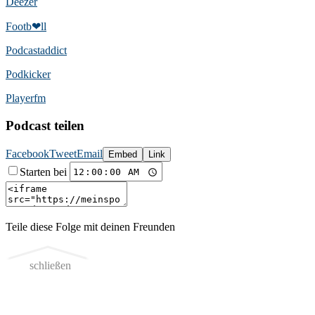
Deezer
Footb❤ll
Podcast­addict
Podkicker
Playerfm
Podcast teilen
Facebook
Tweet
Email
Embed
Link
Starten bei
Teile diese Folge mit deinen Freunden
schließen