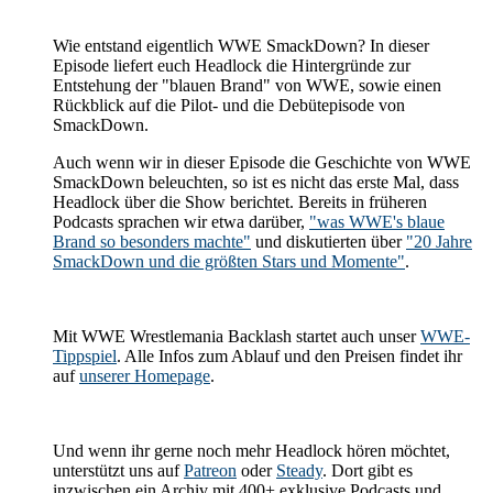
Wie entstand eigentlich WWE SmackDown? In dieser
Episode liefert euch Headlock die Hintergründe zur
Entstehung der "blauen Brand" von WWE, sowie einen
Rückblick auf die Pilot- und die Debütepisode von
SmackDown.
Auch wenn wir in dieser Episode die Geschichte von WWE
SmackDown beleuchten, so ist es nicht das erste Mal, dass
Headlock über die Show berichtet. Bereits in früheren
Podcasts sprachen wir etwa darüber,
"was WWE's blaue
Brand so besonders machte"
und diskutierten über
"20 Jahre
SmackDown und die größten Stars und Momente"
.
Mit WWE Wrestlemania Backlash startet auch unser
WWE-
Tippspiel
. Alle Infos zum Ablauf und den Preisen findet ihr
auf
unserer Homepage
.
Und wenn ihr gerne noch mehr Headlock hören möchtet,
unterstützt uns auf
Patreon
oder
Steady
. Dort gibt es
inzwischen ein Archiv mit 400+ exklusive Podcasts und