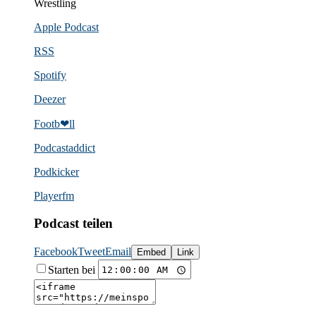
Wrestling
Apple Podcast
RSS
Spotify
Deezer
Footb❤ll
Podcast­addict
Podkicker
Playerfm
Podcast teilen
Facebook
Tweet
Email
Embed
Link
Starten bei