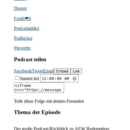
Deezer
Footb❤ll
Podcast­addict
Podkicker
Playerfm
Podcast teilen
Facebook
Tweet
Email
Embed
Link
Starten bei
Teile diese Folge mit deinen Freunden
Thema der Episode
Der große Podcast-Rückblick zu AEW Redemption: