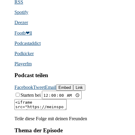
RSS
Spotify
Deezer
Footb❤ll
Podcast­addict
Podkicker
Playerfm
Podcast teilen
Facebook
Tweet
Email
Embed
Link
Starten bei
Teile diese Folge mit deinen Freunden
Thema der Episode