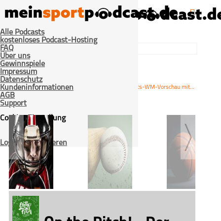
Alle Podcasts
kostenloses Podcast-Hosting
FAQ
Über uns
Gewinnspiele
Impressum
Datenschutz
>
>
>
Kundeninformationen
Home
Fußball
1.
#137 – Darts-WM-Vorschau mit Kevin Barth
AGB
Bundesliga
Support
Cookies Einstellung
Login / Registrieren
American Football
Baseball
Basketball