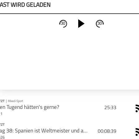
AST WIRD GELADEN
30
30
schließen
PODCAST ABONNIEREN
Apple Podcast
Deeze
TZT
|
Mixed-Sport
en Tugend hätten's gerne?
25:33
21
CAST TEILEN
TZT
PODCAST ABONNIEREN
WM-Tag 38: Spanien ist Weltmeister und auf Jahre hinaus unbesiegbar
00:08:39
Tweet
Jeden
026
Morgen