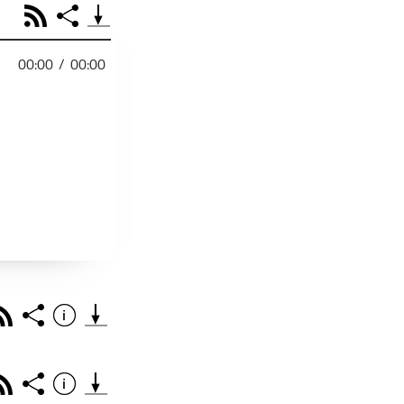
RSS
Share
00:00
/
00:00
PODCAST TEILEN
Facebook
Tweet
Email
Embed
RSS
Spotify
r
Footb❤ll
Link
Starten bei
Rss
Share
Info
Teile diese Folge mit deinen Freunden
THEMA DER EPISO
PODCAST TEILEN
Rss
Share
Info