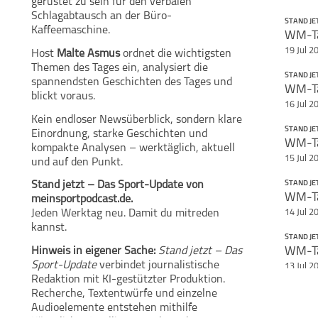
gerüstet zu sein für den verbalen
Schlagabtausch an der Büro-
STAND JE
Kaffeemaschine.
Teile diese Se
19 Jul 2
Host
Malte Asmus
ordnet die wichtigsten
Stand jetzt - Das
WM-Update
Themen des Tages ein, analysiert die
STAND JE
spannendsten Geschichten des Tages und
blickt voraus.
16 Jul 2
Kein endloser Newsüberblick, sondern klare
STAND JE
Einordnung, starke Geschichten und
kompakte Analysen – werktäglich, aktuell
15 Jul 2
und auf den Punkt.
STAND JE
Stand jetzt – Das Sport-Update von
meinsportpodcast.de.
14 Jul 2
Jeden Werktag neu. Damit du mitreden
kannst.
STAND JE
Hinweis in eigener Sache:
Stand jetzt – Das
Sport-Update
verbindet journalistische
13 Jul 2
Redaktion mit KI-gestützter Produktion.
STAND JE
Recherche, Textentwürfe und einzelne
Audioelemente entstehen mithilfe