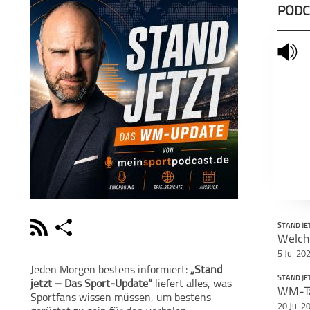
PODC
mute
rss
share
STAND JE
Welch
schließen
5 Jul 20
PODCAST ABONNIEREN
POD
Jeden Morgen bestens informiert:
„Stand
STAND JE
jetzt – Das Sport-Update“
liefert alles, was
facebook
Sportfans wissen müssen, um bestens
20 Jul 2