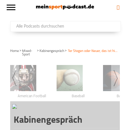
>
>
>
Home
Mixed-
Kabinengespräch
Ter Stegen oder Neuer, das ist hier die Frage
Sport
American Football
Baseball
Basketba
Kabinengespräch