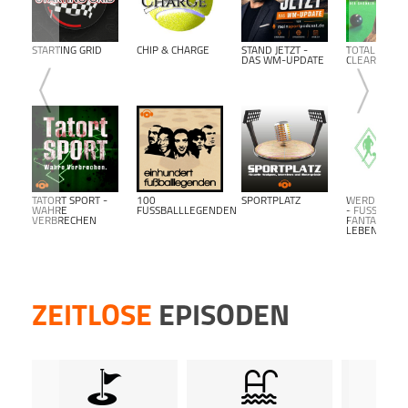
Dann 
inform
Dort 
STARTING GRID
CHIP & CHARGE
STAND JETZT -
TOTAL
DAS WM-UPDATE
CLEARANCE
kost
kost
Podca
TATORT SPORT -
100
SPORTPLATZ
WERDER BR
WAHRE
FUSSBALLLEGENDEN
- FUSSBALL F
VERBRECHEN
ANTALK L
EBENSLANG-
ZEITLOSE
EPISODEN