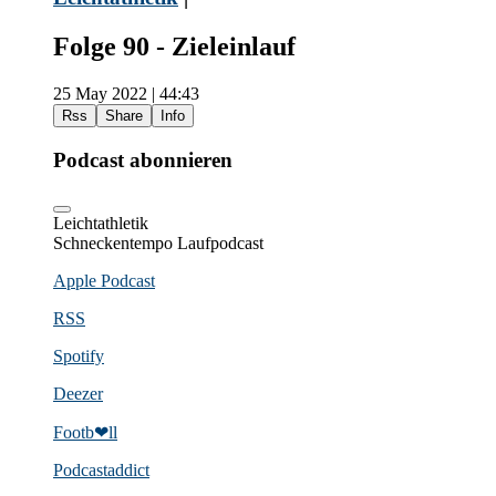
Folge 90 - Zieleinlauf
25 May 2022 | 44:43
Rss
Share
Info
Podcast abonnieren
Leichtathletik
Schneckentempo Laufpodcast
Apple Podcast
RSS
Spotify
Deezer
Footb❤ll
Podcast­addict