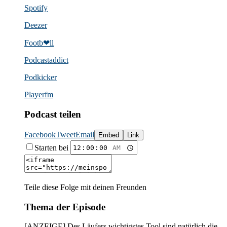
Spotify
Deezer
Footb❤ll
Podcast­addict
Podkicker
Playerfm
Podcast teilen
Facebook
Tweet
Email
Embed
Link
Starten bei
Teile diese Folge mit deinen Freunden
Thema der Episode
[ANZEIGE] Des Läufers wichtigstes Tool sind natürlich die