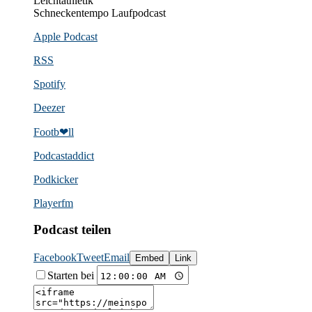
Leichtathletik
Schneckentempo Laufpodcast
Apple Podcast
RSS
Spotify
Deezer
Footb❤ll
Podcast­addict
Podkicker
Playerfm
Podcast teilen
Facebook
Tweet
Email
Embed
Link
Starten bei