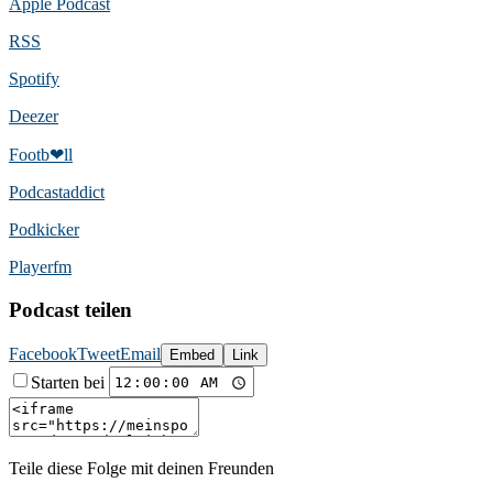
Apple Podcast
RSS
Spotify
Deezer
Footb❤ll
Podcast­addict
Podkicker
Playerfm
Podcast teilen
Facebook
Tweet
Email
Embed
Link
Starten bei
Teile diese Folge mit deinen Freunden