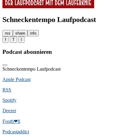
Schneckentempo Laufpodcast
rss
share
info
f
T
I
Podcast abonnieren
Schneckentempo Laufpodcast
Apple Podcast
RSS
Spotify
Deezer
Footb❤ll
Podcast­addict