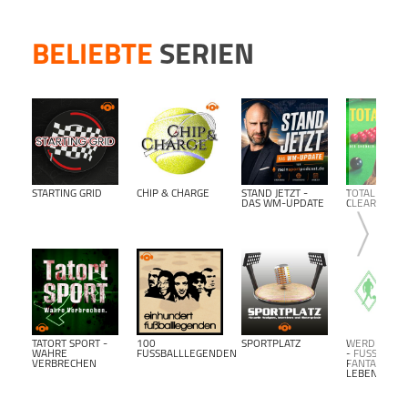
Podca
BELIEBTE
SERIEN
STARTING GRID
CHIP & CHARGE
STAND JETZT -
TOTAL
DAS WM-UPDATE
CLEARANCE
TATORT SPORT -
100
SPORTPLATZ
WERDER BR
WAHRE
FUSSBALLLEGENDEN
- FUSSBALL F
VERBRECHEN
ANTALK L
EBENSLANG-