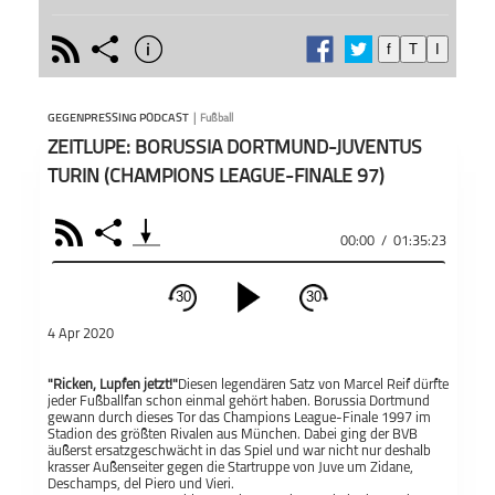
rss
share
info
f
T
I
schließen
Wenn 
PODCAST ABONNIEREN
eine 
GEGENPRESSING PODCAST
|
Fußball
Gegenp
ZEITLUPE: BORUSSIA DORTMUND-JUVENTUS
Das P
Kultu
TURIN (CHAMPIONS LEAGUE-FINALE 97)
Bei di
sich u
RSS
Share
Teile
00:00
/
01:35:23
Podcas
Gegenpressing
Podcast
Produ
Äußer
30
30
schließen
und M
4 Apr 2020
Auffa
PODCAST ABONNIEREN
meins
Äußer
"Ricken, Lupfen jetzt!"
Diesen legendären Satz von Marcel Reif dürfte
Fac
jeder Fußballfan schon einmal gehört haben. Borussia Dortmund
in Int
gewann durch dieses Tor das Champions League-Finale 1997 im
zu eig
Stadion des größten Rivalen aus München. Dabei ging der BVB
Apple Podcast
äußerst ersatzgeschwächt in das Spiel und war nicht nur deshalb
krasser Außenseiter gegen die Startruppe von Juve um Zidane,
Deschamps, del Piero und Vieri.