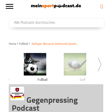
>
>
Home
Fußball
Zeitlupe: Borussia Dortmund-Juventus Turin (Champions League-Finale 97)
shockey
Fußball
Golf
Gegenpressing
Podcast