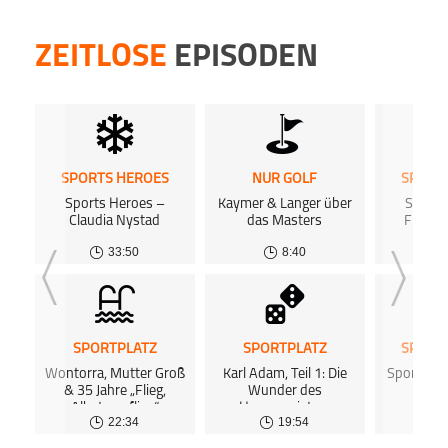
ZEITLOSE
EPISODEN
SPORTS HEROES
NUR GOLF
SPORT
Sports Heroes –
Kaymer & Langer über
Sports
Claudia Nystad
das Masters
Franzi
33:50
8:40
SPORTPLATZ
SPORTPLATZ
SPORT
Wontorra, Mutter Groß
Karl Adam, Teil 1: Die
Sports He
& 35 Jahre „Flieg,
Wunder des
Fi
Albatros, flieg“
Hexenmeisters
22:34
19:54