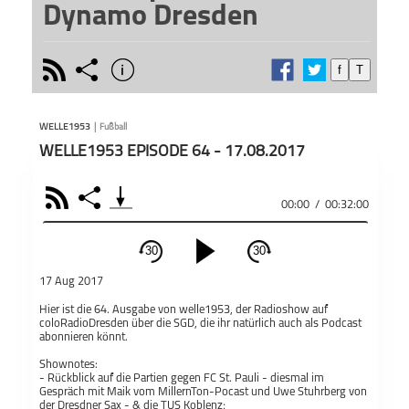
Dynamo Dresden
rss
share
info
f
T
schließen
Radio
PODCAST ABONNIEREN
Zweitk
WELLE1953
|
Fußball
Fans.
WELLE1953 EPISODE 64 - 17.08.2017
morge
Bei di
RSS
Share
sich u
00:00
/
00:32:00
Podcas
Teile
Produ
welle1953 -
Fussballpodcast
30
30
Äußer
über Dynamo
schließen
und M
Dresden
17 Aug 2017
Auffa
PODCAST ABONNIEREN
meins
Hier ist die 64. Ausgabe von welle1953, der Radioshow auf
coloRadioDresden über die SGD, die ihr natürlich auch als Podcast
Äußer
Fac
abonnieren könnt.
in Int
zu eig
Shownotes:
Apple Podcast
- Rückblick auf die Partien gegen FC St. Pauli - diesmal im
Gespräch mit Maik vom MillernTon-Pocast und Uwe Stuhrberg von
der Dresdner Sax - & die TUS Koblenz;