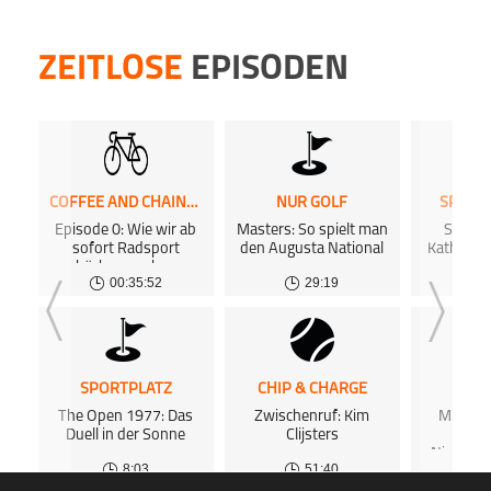
ZEITLOSE
EPISODEN
COFFEE AND CHAINRINGS PODCAST
NUR GOLF
SPORT
Episode 0: Wie wir ab
Masters: So spielt man
Sports
sofort Radsport
den Augusta National
Katharin
hörbar machen
00:35:52
29:19
SPORTPLATZ
CHIP & CHARGE
SPOR
The Open 1977: Das
Zwischenruf: Kim
Michael
Duell in der Sonne
Clijsters
Olymp
Niederla
8:03
51:40
L