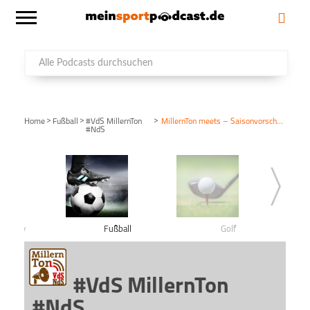
>
>
>
Home
Fußball
#VdS MillernTon
MillernTon meets – Saisonvorschau Teil 6
#NdS
shockey
Fußball
Golf
#VdS MillernTon
#NdS