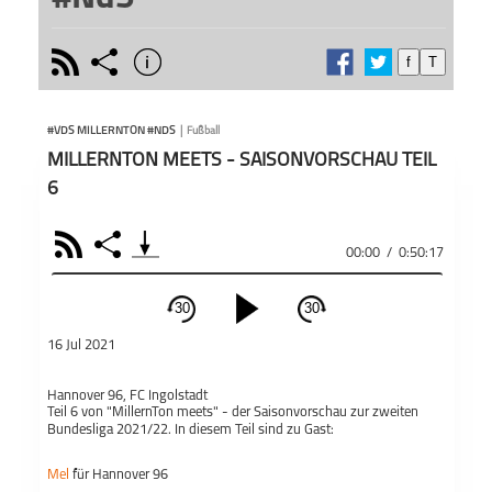
rss
share
info
f
T
schließen
Vor (#
PODCAST ABONNIEREN
(#NdS)
#VDS MILLERNTON #NDS
|
Fußball
mit e
MILLERNTON MEETS - SAISONVORSCHAU TEIL
Manns
wisse
6
zum Fa
Wie di
RSS
Share
und de
Teile
00:00
/
0:50:17
#VdS MillernTon
„Knei
#NdS
aber 
30
30
sport
schließen
führe
16 Jul 2021
das S
PODCAST ABONNIEREN
bespr
Hannover 96, FC Ingolstadt
Minute
Fac
Teil 6 von "MillernTon meets" - der Saisonvorschau zur zweiten
Bundesliga 2021/22. In diesem Teil sind zu Gast:
Wenn e
freuen
Apple Podcast
Mel
für Hannover 96
gern 