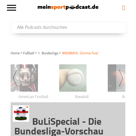
>
>
>
Home
Fußball
1. Bundesliga
#BVBM05: Gimme five!
American Football
Baseball
Basketba
BuLiSpecial - Die
Bundesliga-Vorschau