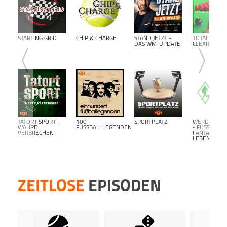
STARTING GRID
CHIP & CHARGE
STAND JETZT -
TOTAL
DAS WM-UPDATE
CLEARANCE
TATORT SPORT -
100
SPORTPLATZ
WERDER BR
WAHRE
FUSSBALLLEGENDEN
- FUSSBALL F
VERBRECHEN
ANTALK L
EBENSLANG-
ZEITLOSE
EPISODEN