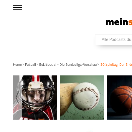
>
>
>
Home
Fußball
BuLiSpecial - Die Bundesliga-Vorschau
30.Spieltag: Der Ends