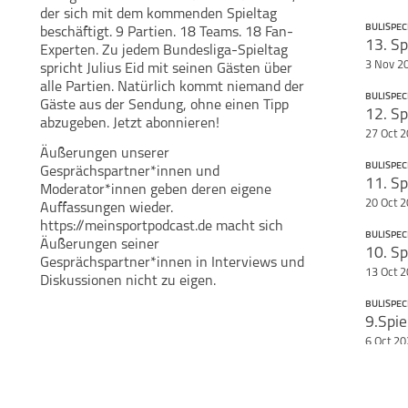
der sich mit dem kommenden Spieltag
BULISPEC
beschäftigt. 9 Partien. 18 Teams. 18 Fan-
13. Sp
Teile diese Se
Experten. Zu jedem Bundesliga-Spieltag
Julius Eid
3 Nov 2
spricht Julius Eid mit seinen Gästen über
BuLiSpecial - Die
Bundesliga-
alle Partien. Natürlich kommt niemand der
Vorschau
BULISPEC
Gäste aus der Sendung, ohne einen Tipp
abzugeben. Jetzt abonnieren!
27 Oct 
Äußerungen unserer
BULISPEC
Gesprächspartner*innen und
Moderator*innen geben deren eigene
20 Oct 
Auffassungen wieder.
https://meinsportpodcast.de macht sich
BULISPEC
Äußerungen seiner
Gesprächspartner*innen in Interviews und
13 Oct 
Diskussionen nicht zu eigen.
BULISPEC
9.Spie
6 Oct 2
BULISPEC