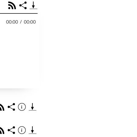
RSS
Share
00:00
/
00:00
PODCAST TEILEN
Facebook
Tweet
Email
Embed
RSS
Spotify
r
Footb❤ll
Link
Starten bei
Rss
Share
Info
Teile diese Folge mit deinen Freunden
THEMA DER EPISO
PODCAST TEILEN
Rss
Share
Info