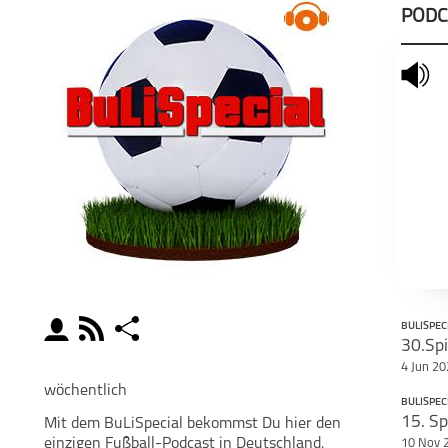
PODC
mute
moderator
rss
share
BULISPEC
30.Spi
schließen
4 Jun 2
MODERATOREN
PODCAST ABONNIEREN
POD
wöchentlich
BULISPEC
15. Sp
Mit dem BuLiSpecial bekommst Du hier den
facebook
einzigen Fußball-Podcast in Deutschland,
10 Nov 