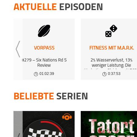
29 Sep 
AKTUELLE
EPISODEN
BULISPEC
15 Sep 
BULISPEC
8 Sep 2
VORPASS
FITNESS MIT M.A.R.K.
BULISPEC
#279 – Six Nations Rd 5
2% Wasserverlust, 13%
5. Spi
Review
weniger Leistung: Die
Hydrations-Gleichung (#563
2 Sep 2
01:02:39
0:37:53
BELIEBTE
SERIEN