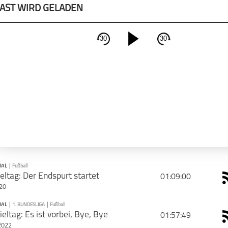
AST WIRD GELADEN
30
30
schließen
PODCAST ABONNIEREN
Apple Podcast
Deeze
IAL
|
Fußball
eltag: Der Endspurt startet
01:09:00
020
CAST TEILEN
IAL
|
1. BUNDESLIGA
|
Fußball
PODCAST ABONNIEREN
ieltag: Es ist vorbei, Bye, Bye
01:57:49
Tweet
Email
2022