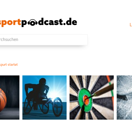
L
purt startet