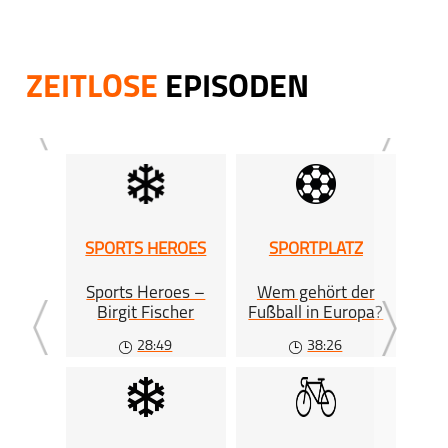
ZEITLOSE
EPISODEN
SPORTS HEROES
SPORTPLATZ
Sports Heroes –
Wem gehört der
Mas
Birgit Fischer
Fußball in Europa?
ko
Che
28:49
38:26