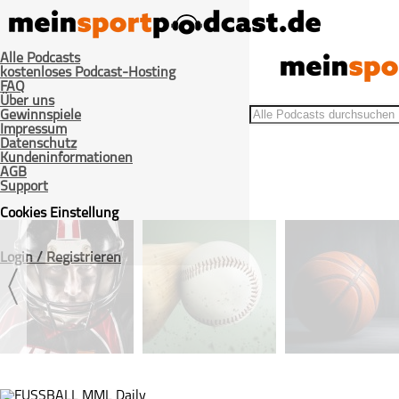
Alle Podcasts
kostenloses Podcast-Hosting
FAQ
Über uns
Gewinnspiele
Impressum
Datenschutz
Kundeninformationen
AGB
>
>
Home
Fußball
FUSSBALL MML Daily
Support
Cookies Einstellung
Login / Registrieren