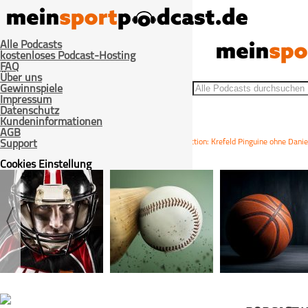
Alle Podcasts
kostenloses Podcast-Hosting
FAQ
Über uns
Gewinnspiele
Impressum
Datenschutz
Kundeninformationen
AGB
>
>
>
Home
Eishockey
bissl Hockey
Quick Reaction: Krefeld Pinguine ohne Danie
Support
Cookies Einstellung
Login / Registrieren