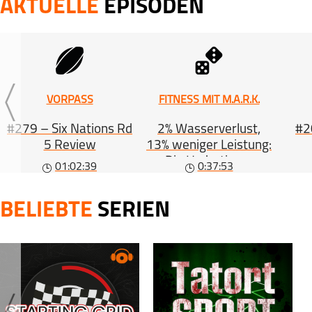
AKTUELLE
EPISODEN
BISSL HOCKEY
|
Eis
31 May 2026 | 0
BISSL HOCKEY
|
Eis
VORPASS
FITNESS MIT M.A.R.K.
30 May 2026 | 0
BISSL HOCKEY
#279 – Six Nations Rd
2% Wasserverlust,
#20
|
Eis
5 Review
13% weniger Leistung:
27 May 2026 | 0
Die Hydrations-
01:02:39
0:37:53
Gleichung (#563)
BELIEBTE
SERIEN