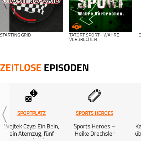
STARTING GRID
TATORT SPORT - WAHRE
C
VERBRECHEN
ZEITLOSE
EPISODEN
SPORTPLATZ
SPORTS HEROES
Wojtek Czyz: Ein Bein,
Sports Heroes –
K
ein Atemzug, fünf
Heike Drechsler
üb