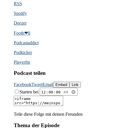
RSS
Spotify
Deezer
Footb❤ll
Podcast­addict
Podkicker
Playerfm
Podcast teilen
Facebook
Tweet
Email
Embed
Link
Starten bei
Teile diese Folge mit deinen Freunden
Thema der Episode