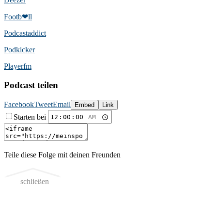
Footb❤ll
Podcast­addict
Podkicker
Playerfm
Podcast teilen
Facebook
Tweet
Email
Embed
Link
Starten bei
Teile diese Folge mit deinen Freunden
schließen