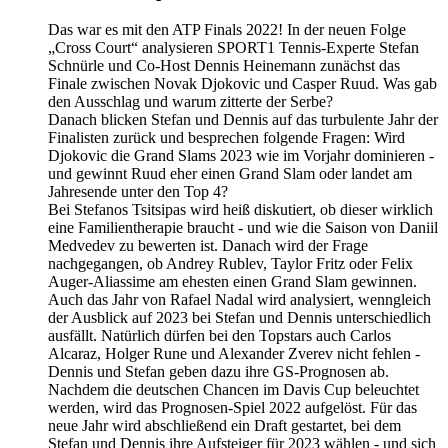
Das war es mit den ATP Finals 2022! In der neuen Folge
„Cross Court“ analysieren SPORT1 Tennis-Experte Stefan
Schnürle und Co-Host Dennis Heinemann zunächst das
Finale zwischen Novak Djokovic und Casper Ruud. Was gab
den Ausschlag und warum zitterte der Serbe?
Danach blicken Stefan und Dennis auf das turbulente Jahr der
Finalisten zurück und besprechen folgende Fragen: Wird
Djokovic die Grand Slams 2023 wie im Vorjahr dominieren -
und gewinnt Ruud eher einen Grand Slam oder landet am
Jahresende unter den Top 4?
Bei Stefanos Tsitsipas wird heiß diskutiert, ob dieser wirklich
eine Familientherapie braucht - und wie die Saison von Daniil
Medvedev zu bewerten ist. Danach wird der Frage
nachgegangen, ob Andrey Rublev, Taylor Fritz oder Felix
Auger-Aliassime am ehesten einen Grand Slam gewinnen.
Auch das Jahr von Rafael Nadal wird analysiert, wenngleich
der Ausblick auf 2023 bei Stefan und Dennis unterschiedlich
ausfällt. Natürlich dürfen bei den Topstars auch Carlos
Alcaraz, Holger Rune und Alexander Zverev nicht fehlen -
Dennis und Stefan geben dazu ihre GS-Prognosen ab.
Nachdem die deutschen Chancen im Davis Cup beleuchtet
werden, wird das Prognosen-Spiel 2022 aufgelöst. Für das
neue Jahr wird abschließend ein Draft gestartet, bei dem
Stefan und Dennis ihre Aufsteiger für 2023 wählen - und sich