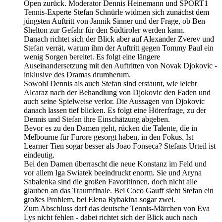
Open zurück. Moderator Dennis Heinemann und SPORT1
Tennis-Experte Stefan Schnürle widmen sich zunächst dem
jüngsten Auftritt von Jannik Sinner und der Frage, ob Ben
Shelton zur Gefahr für den Südtiroler werden kann.
Danach richtet sich der Blick aber auf Alexander Zverev und
Stefan verrät, warum ihm der Auftritt gegen Tommy Paul ein
wenig Sorgen bereitet. Es folgt eine längere
Auseinandersetzung mit den Auftritten von Novak Djokovic -
inklusive des Dramas drumherum.
Sowohl Dennis als auch Stefan sind erstaunt, wie leicht
Alcaraz nach der Behandlung von Djokovic den Faden und
auch seine Spielweise verlor. Die Aussagen von Djokovic
danach lassen tief blicken. Es folgt eine Hörerfrage, zu der
Dennis und Stefan ihre Einschätzung abgeben.
Bevor es zu den Damen geht, rücken die Talente, die in
Melbourne für Furore gesorgt haben, in den Fokus. Ist
Learner Tien sogar besser als Joao Fonseca? Stefans Urteil ist
eindeutig.
Bei den Damen überrascht die neue Konstanz im Feld und
vor allem Iga Swiatek beeindruckt enorm. Sie und Aryna
Sabalenka sind die großen Favoritinnen, doch nicht alle
glauben an das Traumfinale. Bei Coco Gauff sieht Stefan ein
großes Problem, bei Elena Rybakina sogar zwei.
Zum Abschluss darf das deutsche Tennis-Märchen von Eva
Lys nicht fehlen - dabei richtet sich der Blick auch nach