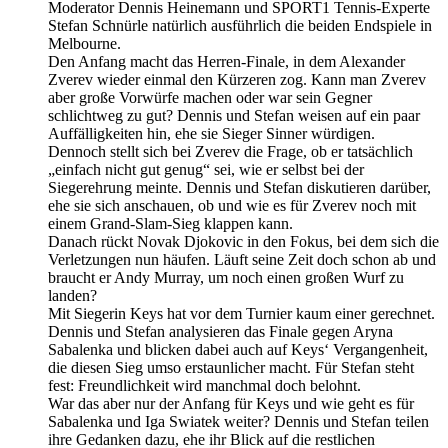
Moderator Dennis Heinemann und SPORT1 Tennis-Experte
Stefan Schnürle natürlich ausführlich die beiden Endspiele in
Melbourne.
Den Anfang macht das Herren-Finale, in dem Alexander
Zverev wieder einmal den Kürzeren zog. Kann man Zverev
aber große Vorwürfe machen oder war sein Gegner
schlichtweg zu gut? Dennis und Stefan weisen auf ein paar
Auffälligkeiten hin, ehe sie Sieger Sinner würdigen.
Dennoch stellt sich bei Zverev die Frage, ob er tatsächlich
„einfach nicht gut genug“ sei, wie er selbst bei der
Siegerehrung meinte. Dennis und Stefan diskutieren darüber,
ehe sie sich anschauen, ob und wie es für Zverev noch mit
einem Grand-Slam-Sieg klappen kann.
Danach rückt Novak Djokovic in den Fokus, bei dem sich die
Verletzungen nun häufen. Läuft seine Zeit doch schon ab und
braucht er Andy Murray, um noch einen großen Wurf zu
landen?
Mit Siegerin Keys hat vor dem Turnier kaum einer gerechnet.
Dennis und Stefan analysieren das Finale gegen Aryna
Sabalenka und blicken dabei auch auf Keys‘ Vergangenheit,
die diesen Sieg umso erstaunlicher macht. Für Stefan steht
fest: Freundlichkeit wird manchmal doch belohnt.
War das aber nur der Anfang für Keys und wie geht es für
Sabalenka und Iga Swiatek weiter? Dennis und Stefan teilen
ihre Gedanken dazu, ehe ihr Blick auf die restlichen