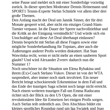
seine Pause und meldet sich mit einer Sonderfolge vorzeitig
zurück. In dieser sprechen Moderator Dennis Heinemann und
SPORT1 Tennis-Experte Stefan Schnürle vor allem über drei
große Themen.
Den Anfang macht der Deal um Jannik Sinner, der für drei
Monate gesperrt wird, aber nicht ein einziges Grand-Slam-
Turnier verpasst. Ist die Dauer der Sperre nachvollziehbar und
die Kritik an der Einigung verständlich? Und würde sich ein
Unschuldiger auf diese Art Deal überhaupt einlassen?
Dennis bespricht mit Stefan all diese Fragen sowie eine
mögliche Sonderbehandlung für Topstars, aber auch die
Äußerungen anderer Profis werden diskutiert. Hat Stan
Wawrinka recht, wenn er nicht mehr an einen sauberen Sport
glaubt? Und wird Alexander Zverev dadurch nun die
Nummer 1?
Noch unschöner ist die Situation um Elena Rybakina und
ihrem (Ex)-Coach Stefano Vukov. Dieser ist von der WTA
suspendiert, aber immer noch stark involviert. Ein neuer
Bericht bringt schockierende Erkenntnisse in dem Fall und
das Ende der traurigen Saga scheint noch lange nicht erreicht.
Nach einem weiteren traurigen Fall um Emma Raducanu
richtet sich der Blick zu den US Open, die mit einer
revolutionären Idee für Entsetzen bei einigen Profis sorgen.
Auch Stefan teilt ordentlich aus. Den Abschluss bildet ein
kleines sportliches Roundup rund um Iga Swiatek und Joao