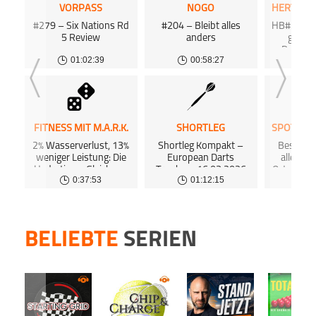
Agent
Dort 
VORPASS
NOGO
Podkicke
Distri
kost
#279 – Six Nations Rd
#204 – Bleibt alles
HB#355 Bi
kost
5 Review
anders
gegen
Deezer
Du mö
Podca
Deshalb
hosten
01:02:39
00:58:27
0
Hertha
Dann 
inform
Podkicke
Dort 
kost
kost
FITNESS MIT M.A.R.K.
SHORTLEG
Podca
2% Wasserverlust, 13%
Shortleg Kompakt –
Beste W
weniger Leistung: Die
European Darts
aller Ze
Hydrations-Gleichung
Trophy – 16.03.2026
Orton Hee
0:37:53
01:12:15
(#563)
Revoluti
HAUP
BELIEBTE
SERIEN