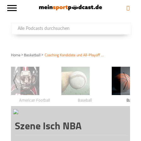
>
>
Home
Basketball
Coaching Kandidate und All-Playoff Mannschafte
American Football
Baseball
Basketba
Szene Isch NBA