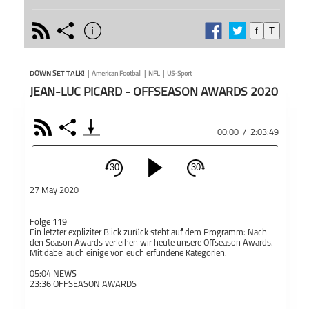
rss
share
info
f
T
schließen
News,
PODCAST ABONNIEREN
Frank
DOWN SET TALK!
|
American Football
|
NFL
|
US-Sport
sprec
JEAN-LUC PICARD - OFFSEASON AWARDS 2020
NFL.
Bei di
RSS
Share
sich u
00:00
/
2:03:49
Podcas
Teile
Produ
Down Set Talk! -
Der NFL Podcast
30
30
Äußer
von RTL
schließen
Gespr
27 May 2020
Moder
PODCAST ABONNIEREN
Auffa
Folge 119
https
Fac
Ein letzter expliziter Blick zurück steht auf dem Programm: Nach
sich 
den Season Awards verleihen wir heute unsere Offseason Awards.
Gespr
Mit dabei auch einige von euch erfundene Kategorien.
und Di
05:04 NEWS
23:36 OFFSEASON AWARDS
American
Down Set Talk!
NFL
U
Football