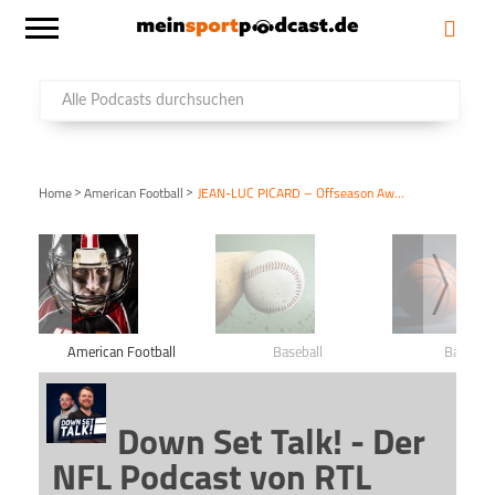
>
>
Home
American Football
JEAN-LUC PICARD – Offseason Awards 2020
American Football
Baseball
Basketba
Down Set Talk! - Der
NFL Podcast von RTL