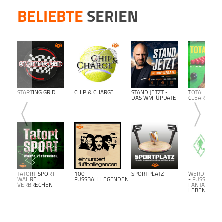
BELIEBTE
SERIEN
STARTING GRID
CHIP & CHARGE
STAND JETZT -
TOTAL
DAS WM-UPDATE
CLEARANCE
TATORT SPORT -
100
SPORTPLATZ
WERDER BR
WAHRE
FUSSBALLLEGENDEN
- FUSSBALL F
VERBRECHEN
ANTALK L
EBENSLANG-