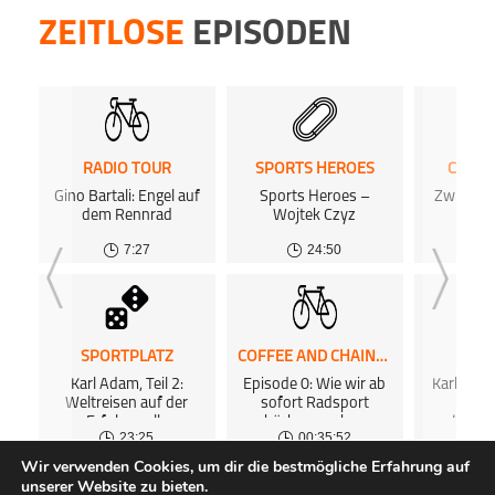
ZEITLOSE
EPISODEN
RADIO TOUR
SPORTS HEROES
CHIP 
Gino Bartali: Engel auf
Sports Heroes –
Zwischen
dem Rennrad
Wojtek Czyz
H
7:27
24:50
SPORTPLATZ
COFFEE AND CHAINRINGS PODCAST
SPOR
Karl Adam, Teil 2:
Episode 0: Wie wir ab
Karl Adam
Weltreisen auf der
sofort Radsport
End
Erfolgswelle
hörbar machen
Hexen
23:25
00:35:52
Wir verwenden Cookies, um dir die bestmögliche Erfahrung auf
unserer Website zu bieten.
ALLE PODCASTS
KOSTENLOSES PODCAST-HOSTING
FAQ