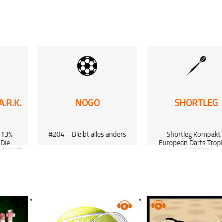
2024
schließen
EGLUBBT
|
Fußball
PODCAST ABONNIEREN
atlos-Podcast
49:33
Fußball
Total beglubbt
024
schließen
EGLUBBT
|
Fußball
PODCAST ABONNIEREN
e Wolken am Valznerweiher
13:56
Fußball
Total beglubbt
2024
schließen
EGLUBBT
|
Fußball
.R.K.
NOGO
SHORTLEG
PODCAST ABONNIEREN
lubfrauen vor den Wochen der Wahrheit
31:16
Fußball
Total beglubbt
024
 13%
#204 – Bleibt alles anders
Shortleg Kompakt
schließen
EGLUBBT
|
Fußball
 Die
European Darts Trop
PODCAST ABONNIEREN
 (#563)
16.03.2026
:3 zum Lachen oder Weinen?
11:49
Fußball
Total beglubbt
00:58:27
01:12:15
024
schließen
mehr laden
PODCAST ABONNIEREN
Fußball
Total beglubbt
schließen