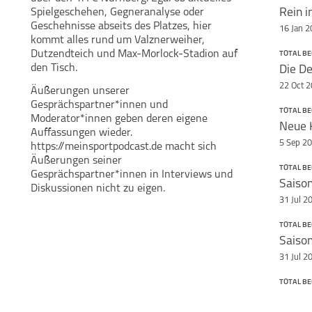
facebook
Spielgeschehen, Gegneranalyse oder
Rein i
Geschehnisse abseits des Platzes, hier
16 Jan 
kommt alles rund um Valznerweiher,
Dutzendteich und Max-Morlock-Stadion auf
TOTAL B
Teile diese Se
den Tisch.
Die D
Felix Amrhein
Jakob Lexa
Total beglubbt
22 Oct 
Äußerungen unserer
Gesprächspartner*innen und
TOTAL B
Moderator*innen geben deren eigene
Neue 
Auffassungen wieder.
5 Sep 2
https://meinsportpodcast.de macht sich
Äußerungen seiner
TOTAL B
Gesprächspartner*innen in Interviews und
Saiso
Diskussionen nicht zu eigen.
31 Jul 2
TOTAL B
Saiso
31 Jul 2
TOTAL B
Weder