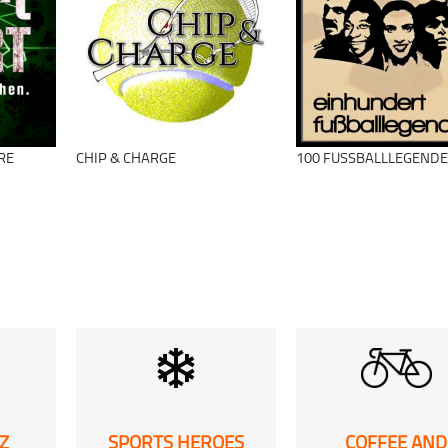
Fußball
Total beglubbt
schließen
Fußball
Total beglubbt
RE
CHIP & CHARGE
100 FUSSBALLLEGENDEN
schließen
schließen
Z
SPORTS HEROES
COFFEE AND