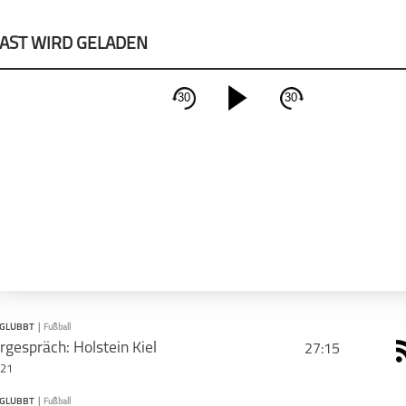
AST WIRD GELADEN
30
30
schließen
PODCAST ABONNIEREN
Apple Podcast
Deeze
EGLUBBT
|
Fußball
gespräch: Holstein Kiel
27:15
021
AST TEILEN
EGLUBBT
|
Fußball