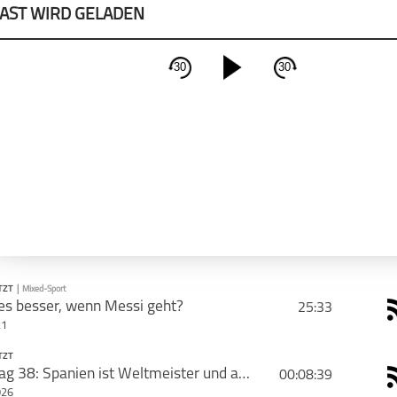
AST WIRD GELADEN
30
30
schließen
PODCAST ABONNIEREN
Apple Podcast
Deeze
TZT
|
Mixed-Sport
es besser, wenn Messi geht?
25:33
21
CAST TEILEN
TZT
PODCAST ABONNIEREN
WM-Tag 38: Spanien ist Weltmeister und auf Jahre hinaus unbesiegbar
00:08:39
Tweet
Jeden
026
Morgen