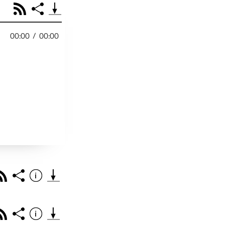
RSS
Share
00:00
/
00:00
PODCAST TEILEN
Facebook
Tweet
Email
Embed
RSS
Spotify
r
Footb❤ll
Link
Starten bei
Rss
Share
Info
Teile diese Folge mit deinen Freunden
THEMA DER EPISO
PODCAST TEILEN
Rss
Share
Info