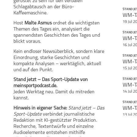
gerüstet zu sein für den verbalen
Schlagabtausch an der Büro-
STAND JE
Kaffeemaschine.
Teile diese Se
19 Jul 2
Host
Malte Asmus
ordnet die wichtigsten
Stand jetzt - Das
WM-Update
Themen des Tages ein, analysiert die
STAND JE
spannendsten Geschichten des Tages und
blickt voraus.
16 Jul 2
Kein endloser Newsüberblick, sondern klare
STAND JE
Einordnung, starke Geschichten und
kompakte Analysen – werktäglich, aktuell
15 Jul 2
und auf den Punkt.
STAND JE
Stand jetzt – Das Sport-Update von
meinsportpodcast.de.
14 Jul 2
Jeden Werktag neu. Damit du mitreden
kannst.
STAND JE
Hinweis in eigener Sache:
Stand jetzt – Das
Sport-Update
verbindet journalistische
13 Jul 2
Redaktion mit KI-gestützter Produktion.
STAND JE
Recherche, Textentwürfe und einzelne
Audioelemente entstehen mithilfe