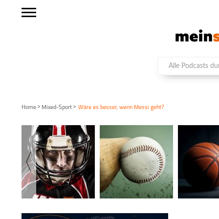
>
>
Home
Mixed-Sport
Wäre es besser, wenn Messi geht?