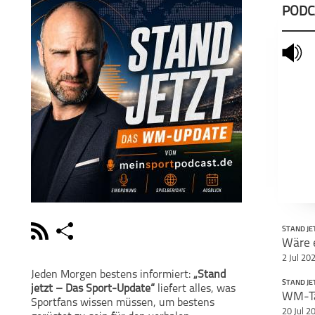
PODC
mute
rss
share
STAND JE
Wäre 
schließen
2 Jul 20
PODCAST ABONNIEREN
POD
Jeden Morgen bestens informiert:
„Stand
STAND JE
jetzt – Das Sport-Update“
liefert alles, was
facebook
Sportfans wissen müssen, um bestens
20 Jul 2