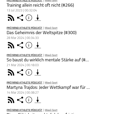
PRO MIND ATHLETE PODCAST
Bei dies
|
Mixed-Sport
Teile 
Pod
Deezer
Footb❤ll
Training allein reicht oft nicht (#266)
sich um 
13 Jul 2023 | 00:32:04
Podcast-S
Produkt 
Rss
Share
Info
schließen
Podkicker
Playerfm
Äußerun
und Mod
PRO MIND ATHLETE PODCAST
|
Mixed-Sport
PODCAST ABONNIEREN
Auffassu
Das Geheimnis der Weltspitze (#300)
meinspor
28 Mar 2024 | 00:34:33
Äußerun
Sichere d
Faceboo
Rss
Share
Info
schließen
in Inter
zum PR
exklusi
zu eigen
PRO MIND ATHLETE PODCAST
|
Mixed-Sport
ambition
PODCAST ABONNIEREN
So baust du wirklich mentale Stärke auf (#299)
volles Po
21 Mar 2024 | 00:18:03
zu beher
Mixed-Sport
PRO MIND
Nimm dei
Faceboo
Teile d
Rss
Share
Info
ATHLETE
schließen
und lern
Podcast
Apple Podcast
Leistung
Dieser
PRO MIND ATHLETE PODCAST
|
Mixed-Sport
https://t
PODCAST ABONNIEREN
Martyna Trajdos: Jeder Wettkampf war für mich ein Horrorfilm (#298)
Podcast
Let´s Con
www.pod
14 Mar 2024 | 00:38:27
Deezer
Agentur 
Mixed-Sport
PRO MIND
Nimm dei
Faceboo
Teile d
Rss
Share
Info
► Insta
ATHLETE
schließen
Distribut
und lern
Podcast
► Podca
Apple Podcast
Leistung
Du möch
PRO MIND ATHLETE PODCAST
|
Mixed-Sport
https://t
Podkicker
PODCAST ABONNIEREN