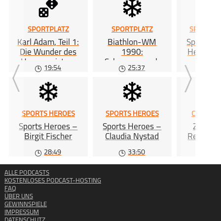
SPORTPLATZ
SPORTPLATZ
SPORTS 
Karl Adam, Teil 1:
Biathlon-WM
Sports H
Die Wunder des
1990:
Heike Dr
Hexenmeisters
Schneemangel,
19:54
25:37
31
Einheitsfreude und
Zukunftsängste
SPORTS HEROES
SPORTS HEROES
CHIP & 
Sports Heroes –
Sports Heroes –
Zwische
Birgit Fischer
Claudia Nystad
Referee 
Ble
28:49
33:50
39
ALLE PODCASTS
KOSTENLOSES PODCAST-HOSTING
FAQ
ÜBER UNS
GEWINNSPIELE
IMPRESSUM
DATENSCHUTZ