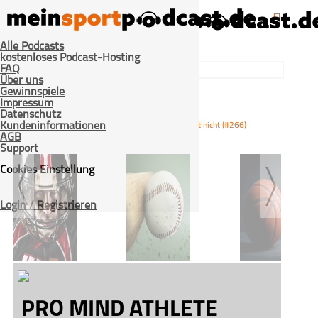
Alle Podcasts
kostenloses Podcast-Hosting
FAQ
Über uns
Gewinnspiele
Impressum
Datenschutz
>
>
Kundeninformationen
Home
Mixed-Sport
Training allein reicht oft nicht (#266)
AGB
Support
Cookies Einstellung
Login / Registrieren
American Football
Baseball
Basketball
PRO MIND ATHLETE