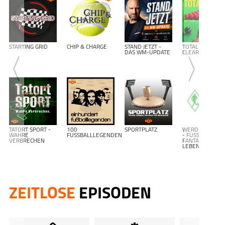
STARTING GRID
CHIP & CHARGE
STAND JETZT -
TOTAL
DAS WM-UPDATE
CLEARANCE
TATORT SPORT -
100
SPORTPLATZ
WERDER BREM
WAHRE
FUSSBALLLEGENDEN
- FUSSBALL F
VERBRECHEN
ANTALK L
EBENSLANG-A1
ZEITLOSE
EPISODEN