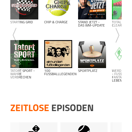
www.p
Agent
Distri
STARTING GRID
CHIP & CHARGE
STAND JETZT -
TOTAL
Du mö
DAS WM-UPDATE
CLEARANCE
hosten
Dann 
inform
Dort 
kost
kost
Podca
TATORT SPORT -
100
SPORTPLATZ
WERDER BR
WAHRE
FUSSBALLLEGENDEN
- FUSSBALL F
VERBRECHEN
ANTALK L
EBENSLANG-
ZEITLOSE
EPISODEN