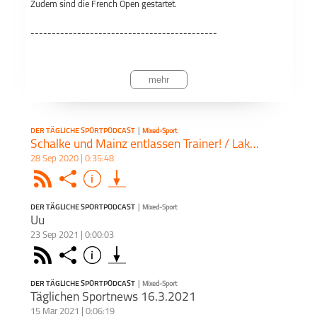
Zudem sind die French Open gestartet.
Apple Podcast
--------------------------------------------
Der tägliche
Mixed-Sport
Sportpodcast
Teil
Thema 1:Bundesliga
Deezer
mehr
Thema 2:Darts
Podkicker
Thema 3:Tennis
DER TÄGLICHE SPORTPODCAST
|
Mixed-Sport
Schalke und Mainz entlassen Trainer! / Lakers-Miami in den Finals / Koepfer und Zverev gewinnen Auftaktpartien - Tägliche Sportpodcast 28.9.2020
Thema 4:NBA
28 Sep 2020 | 0:35:48
Rss
Share
Info
--------------------------------------------
schließen
Für Feedback:
https://twitter.com/TaglicheDer
DER TÄGLICHE SPORTPODCAST
|
Mixed-Sport
PODCAST ABONNIEREN
Uu
23 Sep 2021 | 0:00:03
Anfragen:Kronenbergnico5@gmail.com
Ein tu
Face
Rss
Share
Info
schließen
uns. 
Überr
DER TÄGLICHE SPORTPODCAST
|
Mixed-Sport
PODCAST ABONNIEREN
Täglichen Sportnews 16.3.2021
Zudem 
Dieser Podcast wird vermarktet von der Podcastbude.
www.podcastbu.de
- Full-Service-Podcast-Agentur - Konzeption,
15 Mar 2021 | 0:06:19