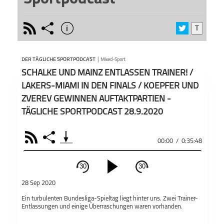
rss
share
info
T
schließen
In de
PODCAST ABONNIEREN
werde
DER TÄGLICHE SPORTPODCAST
|
Mixed-Sport
die Sp
SCHALKE UND MAINZ ENTLASSEN TRAINER! /
Basket
NFL o
LAKERS-MIAMI IN DEN FINALS / KOEPFER UND
ZVEREV GEWINNEN AUFTAKTPARTIEN -
Bei di
sich u
TÄGLICHE SPORTPODCAST 28.9.2020
Teile
Podcas
Der tägliche
Sportpodcast
Produ
RSS
Share
Äußer
00:00
/
0:35:48
und M
Auffa
30
30
meins
schließen
Äußer
28 Sep 2020
in Int
PODCAST ABONNIEREN
Ein turbulenten Bundesliga-Spieltag liegt hinter uns. Zwei Trainer-
zu eig
Entlassungen und einige Überraschungen waren vorhanden.
Fac