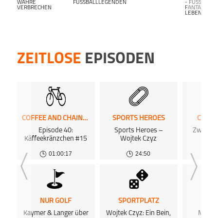
WAHRE
FUSSBALLLEGENDEN
- FUSSBALL F
VERBRECHEN
ANTALK L
EBENSLANG-
ZEITLOSE
EPISODEN
COFFEE AND CHAINRINGS PODCAST
SPORTS HEROES
CHIP 
Episode 40:
Sports Heroes –
Zwische
Käffeekränzchen #15
Wojtek Czyz
S
01:00:17
24:50
NUR GOLF
SPORTPLATZ
SPOR
Kaymer & Langer über
Wojtek Czyz: Ein Bein,
Margar