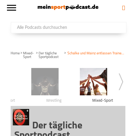
>
>
>
Home
Mixed-
Der tägliche
Schalke und Mainz entlassen Trainer! / Lakers-Miami in den Finals / Koepfer und Zverev gewinnen Auftaktpartien – Tägliche Sportpodcast 28.9.2020
Sport
Sportpodcast
ntersport
Wrestling
Mixed-Sport
Der tägliche
Sportpodcast