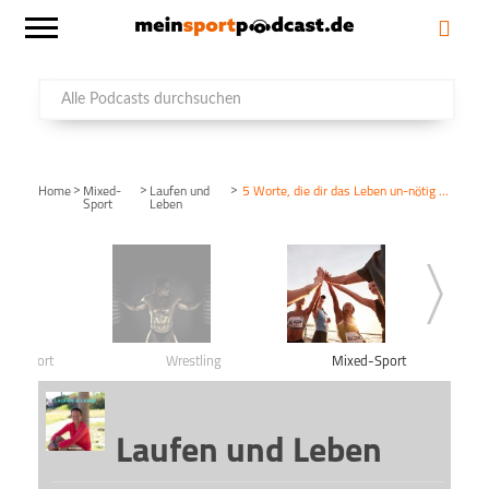
>
>
>
Home
Mixed-
Laufen und
5 Worte, die dir das Leben un-nötig schwer machen
Sport
Leben
ntersport
Wrestling
Mixed-Sport
Laufen und Leben