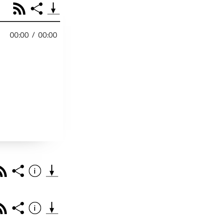
RSS
Share
00:00
/
00:00
PODCAST TEILEN
Facebook
Tweet
Email
Embed
RSS
Spotify
r
Footb❤ll
Link
Starten bei
Rss
Share
Info
Teile diese Folge mit deinen Freunden
THEMA DER EPISO
PODCAST TEILEN
Rss
Share
Info