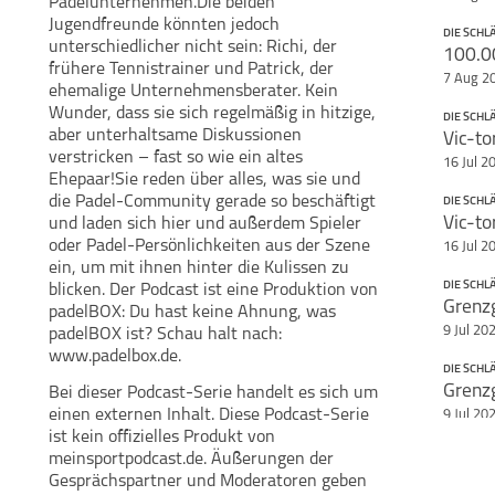
Padelunternehmen.Die beiden
Jugendfreunde könnten jedoch
DIE SCH
unterschiedlicher nicht sein: Richi, der
Teile diese Se
frühere Tennistrainer und Patrick, der
7 Aug 2
Die Schlägertypen
ehemalige Unternehmensberater. Kein
- der einzig wahre
Padel-Podcast
Wunder, dass sie sich regelmäßig in hitzige,
DIE SCH
aber unterhaltsame Diskussionen
verstricken – fast so wie ein altes
16 Jul 2
Ehepaar!Sie reden über alles, was sie und
die Padel-Community gerade so beschäftigt
DIE SCH
und laden sich hier und außerdem Spieler
oder Padel-Persönlichkeiten aus der Szene
16 Jul 2
ein, um mit ihnen hinter die Kulissen zu
DIE SCH
blicken. Der Podcast ist eine Produktion von
padelBOX: Du hast keine Ahnung, was
9 Jul 20
padelBOX ist? Schau halt nach:
www.padelbox.de.
DIE SCH
Bei dieser Podcast-Serie handelt es sich um
einen externen Inhalt. Diese Podcast-Serie
9 Jul 20
ist kein offizielles Produkt von
DIE SCH
meinsportpodcast.de. Äußerungen der
Gesprächspartner und Moderatoren geben