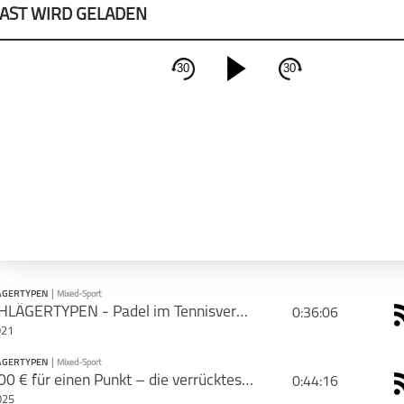
AST WIRD GELADEN
30
30
schließen
PODCAST ABONNIEREN
Apple Podcast
Deeze
LÄGERTYPEN
|
Mixed-Sport
#5 SCHLÄGERTYPEN - Padel im Tennisverein, biste bekloppt? Warum Padel und Tennis zusammen gehören!
0:36:06
021
CAST TEILEN
LÄGERTYPEN
|
Mixed-Sport
PODCAST ABONNIEREN
100.000 € für einen Punkt – die verrückteste Padel-Challenge Deutschlands mit PadelCity COO Dr. Markus Balzat
0:44:16
Tweet
Email
025