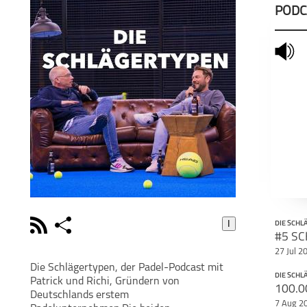
PODC
mute
I
rss
share
DIE SCH
schließen
27 Jul 2
PODCAST ABONNIEREN
POD
Die Schlägertypen, der Padel-Podcast mit
DIE SCH
Patrick und Richi, Gründern von
facebook
Deutschlands erstem
7 Aug 2