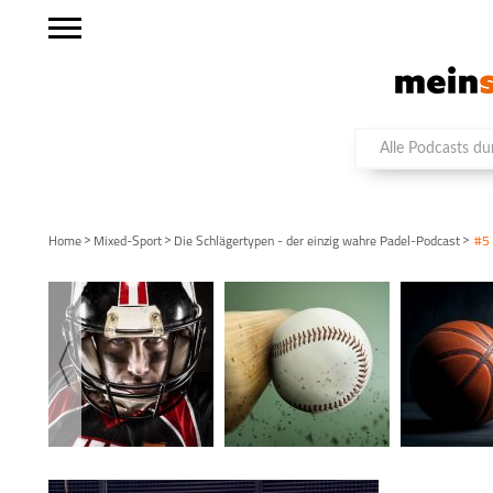
>
>
>
Home
Mixed-Sport
Die Schlägertypen - der einzig wahre Padel-Podcast
#5 