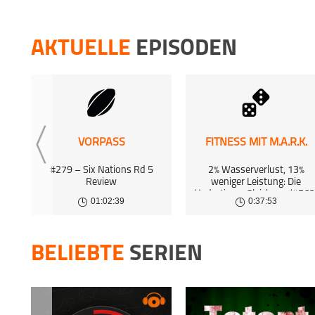
4 Jun 2
deren eigene Auffassungen wieder.
meinsportpodcast.de macht sich
DIE SCH
Äußerungen von Gesprächspartnern in
AKTUELLE
EPISODEN
Interviews und Diskussionen nicht zu eigen.
4 Jun 2
DIE SCH
21 May 
DIE SCH
VORPASS
FITNESS MIT M.A.R.K.
21 May 
#279 – Six Nations Rd 5
2% Wasserverlust, 13%
Review
weniger Leistung: Die
Hydrations-Gleichung (#563
01:02:39
0:37:53
BELIEBTE
SERIEN