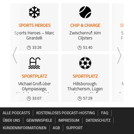
SPORTS HEROES
CHIP & CHARGE
SPORT
Sports Heroes – Marc
Zwischenruf: Kim
Sports
Girardelli
Clijsters
Franzi
33:26
51:40
SPORTPLATZ
SPORTPLATZ
SPOR
Michael Groß über
Hillsborough:
Margar
Olympiasiege,
Thatcherism, Lügen
Kalk
Niederlagen und das
und zwangsläufige
Selbstd
33:07
57:29
Leben
Katastrophe
ALLE PODCASTS
KOSTENLOSES PODCAST-HOSTING
FAQ
ÜBER UNS
GEWINNSPIELE
IMPRESSUM
DATENSCHUTZ
KUNDENINFORMATIONEN
AGB
SUPPORT