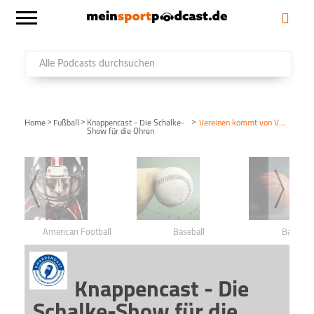
>
>
>
Home
Fußball
Knappencast - Die Schalke-
Vereinen kommt von Verein – Gast: Oli4
Show für die Ohren
American Football
Baseball
Basketba
Knappencast - Die
Schalke-Show für die