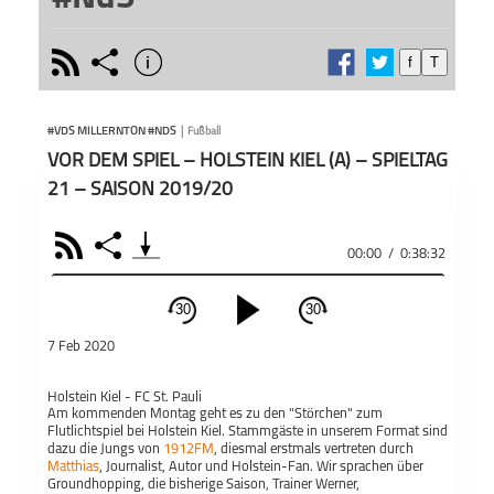
rss
share
info
f
T
schließen
Vor (#
PODCAST ABONNIEREN
(#NdS)
#VDS MILLERNTON #NDS
|
Fußball
mit e
VOR DEM SPIEL – HOLSTEIN KIEL (A) – SPIELTAG
Manns
wisse
21 – SAISON 2019/20
zum Fa
Wie di
RSS
Share
und de
Teile
00:00
/
0:38:32
#VdS MillernTon
„Knei
#NdS
aber 
30
30
sport
schließen
führe
7 Feb 2020
das S
PODCAST ABONNIEREN
bespr
Holstein Kiel - FC St. Pauli
Minute
Fac
Am kommenden Montag geht es zu den "Störchen" zum
Flutlichtspiel bei Holstein Kiel. Stammgäste in unserem Format sind
Wenn e
dazu die Jungs von
1912FM
, diesmal erstmals vertreten durch
freuen
Apple Podcast
Matthias
, Journalist, Autor und Holstein-Fan. Wir sprachen über
gern 
Groundhopping, die bisherige Saison, Trainer Werner,