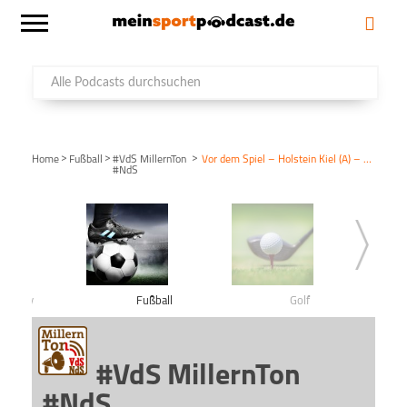
>
>
>
Home
Fußball
#VdS MillernTon
Vor dem Spiel – Holstein Kiel (A) – Spieltag 21 – Saison 2019/20
#NdS
shockey
Fußball
Golf
#VdS MillernTon
#NdS