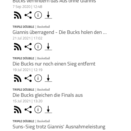
Bucks verhindern das Aus ohne Giannis
7 Sep 2020 | 12:48
Rss
Share
Info
schließen
Podkicker
Playerfm
TRIPLE DOUBLE
|
Basketball
PODCAST ABONNIEREN
Giannis überragend - Die Bucks holen den Titel
21 Jul 2021 | 17:02
Die M
Face
Rss
Share
Info
die Mi
schließen
Comeb
Sonnt
TRIPLE DOUBLE
|
Basketball
Thie
PODCAST ABONNIEREN
Die Bucks nur noch einen Sieg entfernt
zusa
Sonnta
19 Jul 2021 | 12:19
Die M
Basketball
Triple Double
Die M
Face
Teile
Rss
Share
Info
Suns 
schließen
Wand
erste
Ante
Apple Podc
Milwau
Mann
TRIPLE DOUBLE
|
Basketball
krönt
Leist
PODCAST ABONNIEREN
Die Bucks gleichen die Finals aus
MVP. D
auf d
Sie ko
Rücks
15 Jul 2021 | 13:20
Meist
Deezer
Semifi
Die M
Basketball
Triple Double
Seiler
Face
würde
Teile
Rss
Share
Info
Phoen
schließen
von Gi
werde
nach 
Apple Podc
Fuß a
sorgt
Die Su
und m
TRIPLE DOUBLE
|
Basketball
die En
Podkicke
herge
PODCAST ABONNIEREN
sollt
Suns-Sieg trotz Giannis' Ausnahmeleistung
in eig
Optim
gewan
Thies