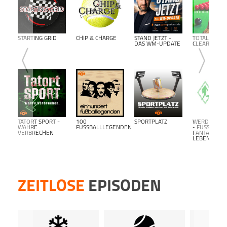
www.p
Agent
Distri
STARTING GRID
CHIP & CHARGE
STAND JETZT -
TOTAL
Du mö
DAS WM-UPDATE
CLEARANCE
hosten
Dann 
inform
Dort 
kost
kost
Podca
TATORT SPORT -
100
SPORTPLATZ
WERDER BR
WAHRE
FUSSBALLLEGENDEN
- FUSSBALL F
VERBRECHEN
ANTALK L
EBENSLANG-
ZEITLOSE
EPISODEN