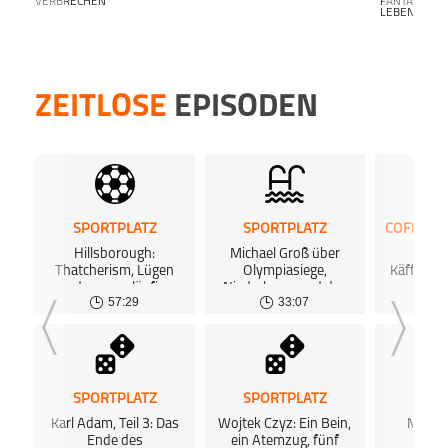
VERBRECHEN
ANTALK L
EBENSLANG-
Dort 
TikTok
Marce
kost
Video
kost
als Au
Podca
Jahrze
*Werb
ZEITLOSE
EPISODEN
macht
Konta
Lear
podca
Lear
podca
SPORTPLATZ
SPORTPLATZ
Dies
Hillsborough:
Michael Groß über
Epis
Podca
Dies
Thatcherism, Lügen
Olympiasiege,
Käffeekr
www.p
Podca
und zwangsläufige
Niederlagen und das
Agent
57:29
33:07
0
www.p
Katastrophe
Leben
Distri
Agent
Distri
Du mö
hosten
Du mö
Dann 
hosten
SPORTPLATZ
SPORTPLATZ
SPOR
inform
Dann 
Dort 
Karl Adam, Teil 3: Das
Wojtek Czyz: Ein Bein,
Margar
inform
kost
Ende des
ein Atemzug, fünf
Kalk
Dort 