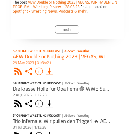
The post
AEW Double or Nothing 2023 | VEGAS, WIR HABEN EIN
Apple 
PROBLEM! | Wrestling Review – 28.05.23
first appeared on
Spotfight - Wrestling News, Podcasts & mehr!
.
Spotfight
US-Sport
Wrestling
Wrestling
Teil
De
Podcast
Dieser Podcast wird vermarktet von der Podcastbude.
mehr
www.podcastbu.de
- Full-Service-Podcast-Agentur - Konzeption,
Produktion, Vermarktung, Distribution und Hosting.
Podk
Du möchtest deinen Podcast auch kostenlos hosten und damit
Geld verdienen?
SPOTFIGHT WRESTLING PODCAST
|
US-Sport
|
Wrestling
Dann schaue auf
www.kostenlos-hosten.de
und informiere dich.
AEW Double or Nothing 2023 | VEGAS, WIR HABEN EIN PROBLEM! | Wrestling Review – 28.05.23
Dort erhältst du alle Informationen zu unseren kostenlosen
29 May 2023 | 01:34:21
Podcast-Hosting-Angeboten. kostenlos-hosten.de ist ein Produkt
der
Podcastbude
.
Rss
Share
Info
schließen
SPOTFIGHT WRESTLING PODCAST
|
US-Sport
|
Wrestling
PODCAST ABONNIEREN
Die krasse Hölle für Oba Femi 🟢 WWE SummerSlam Saturday Review 01.08.2026
2 Aug 2026 | 1:12:23
AEW ga
Face
Rss
Share
Info
schließen
or No
Match
SPOTFIGHT WRESTLING PODCAST
|
US-Sport
|
Wrestling
Hardc
PODCAST ABONNIEREN
Trio Infernale: Wir pullen den Trigger! 🔥 AEW Dynamite Review ⚫ 29.07.2026
The p
31 Jul 2026 | 1:13:28
WIR H
Spotfight
US-Sport
Wrestling