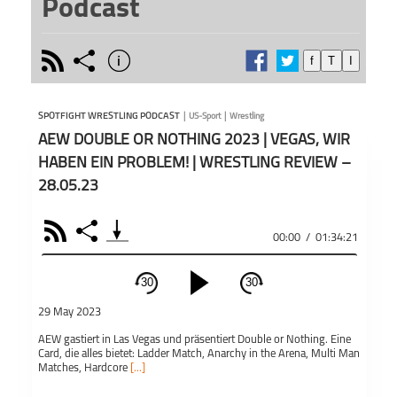
Podcast
rss
share
info
f
T
I
schließen
Wöche
PODCAST ABONNIEREN
Ergeb
SPOTFIGHT WRESTLING PODCAST
|
US-Sport
|
Wrestling
RAW, 
AEW DOUBLE OR NOTHING 2023 | VEGAS, WIR
PPV E
mit Wr
HABEN EIN PROBLEM! | WRESTLING REVIEW –
Exper
28.05.23
Bei di
Teile
sich u
Spotfight
RSS
Share
Wrestling
00:00
/
01:34:21
Podcas
Podcast
Produ
Äußer
30
30
und M
schließen
Auffa
29 May 2023
PODCAST ABONNIEREN
meins
AEW gastiert in Las Vegas und präsentiert Double or Nothing. Eine
Äußer
Card, die alles bietet: Ladder Match, Anarchy in the Arena, Multi Man
in Int
Fac
Matches, Hardcore
[...]
zu eig