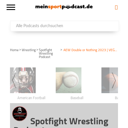
>
>
>
Home
Wrestling
Spotfight
AEW Double or Nothing 2023 | VEGAS, WIR HABEN EIN PROBLEM! | Wrestling Review – 28.05.23
Wrestling
Podcast
American Football
Baseball
Basketba
Spotfight Wrestling