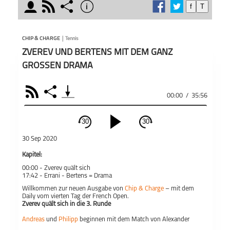
moderator
rss
share
info
f
T
schließen
wöche
MODERATOREN
PODCAST ABONNIEREN
Der äl
CHIP & CHARGE
|
Tennis
Podcas
ZVEREV UND BERTENS MIT DEM GANZ
Jouber
GROSSEN DRAMA
die T
bieten
den G
RSS
Share
Teile
Andreas Thies
Philipp Joubert
00:00
/
35:56
und ri
Chip & Charge
Tennis
30
30
schließen
30 Sep 2020
PODCAST ABONNIEREN
Kapitel:
00:00 -
Zverev quält sich
Fac
17:42 -
Errani - Bertens = Drama
Willkommen zur neuen Ausgabe von
Chip & Charge
– mit dem
Apple Podcast
Daily vom vierten Tag der French Open.
Zverev quält sich in die 3. Runde
Chip & Charge
Tennis
Andreas
und
Philipp
beginnen mit dem Match von Alexander
Teil
Zverev und Pierre-Hugues Herbert. Am Ende war es Zverev, der sich
Deezer