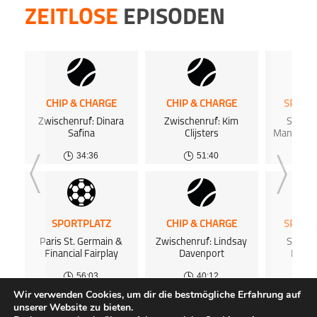
ZEITLOSE
EPISODEN
CHIP & CHARGE
CHIP & CHARGE
SPORT
Zwischenruf: Dinara
Zwischenruf: Kim
Sports
Safina
Clijsters
Manuela 
34:36
51:40
SPORTPLATZ
CHIP & CHARGE
SPORT
Paris St. Germain &
Zwischenruf: Lindsay
Sports
Financial Fairplay
Davenport
Micha
56:03
40:12
Wir verwenden Cookies, um dir die bestmögliche Erfahrung auf
unserer Website zu bieten.
ALLE PODCASTS
KOSTENLOSES PODCAST-HOSTING
FAQ