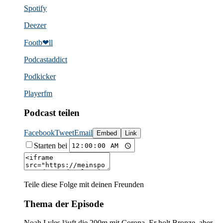
Spotify
Deezer
Footb❤ll
Podcast­addict
Podkicker
Playerfm
Podcast teilen
Facebook
Tweet
Email
Embed
Link
Starten bei
Teile diese Folge mit deinen Freunden
Thema der Episode
Noah Lyles läuft die 200m mit Corona. Er holt Bronze, aber