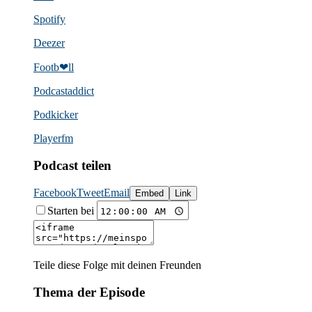
Spotify
Deezer
Footb❤ll
Podcast­addict
Podkicker
Playerfm
Podcast teilen
Facebook
Tweet
Email
Embed
Link
Starten bei
Teile diese Folge mit deinen Freunden
Thema der Episode