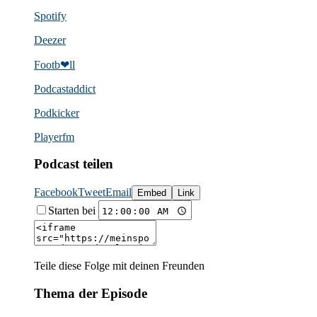
Spotify
Deezer
Footb❤ll
Podcast­addict
Podkicker
Playerfm
Podcast teilen
Facebook
Tweet
Email
Embed
Link
Starten bei
Teile diese Folge mit deinen Freunden
Thema der Episode