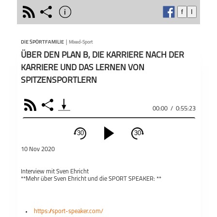
rss
share
info
f
I
schließen
Im Pod
PODCAST ABONNIEREN
präsen
DIE SPORTFAMILIE
|
Mixed-Sport
Brebo
ÜBER DEN PLAN B, DIE KARRIERE NACH DER
Interv
Persön
KARRIERE UND DAS LERNEN VON
Sport
SPITZENSPORTLERN
Verbes
geisti
Teile
Die Sportfamilie
beglei
RSS
Share
00:00
/
0:55:23
Sprech
ist es
30
30
neue P
schließen
dir un
10 Nov 2020
gemei
PODCAST ABONNIEREN
werde
und pe
Interview mit Sven Ehricht
Fac
**Mehr über Sven Ehricht und die SPORT SPEAKER: **
Maxim
Leistu
Apple Podcast
Sport
https://sport-speaker.com/