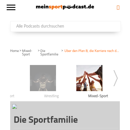
>
>
>
Home
Mixed-
Die
Über den Plan B, die Karriere nach der Karriere und das Lernen von Spitzensportlern
Sport
Sportfamilie
ntersport
Wrestling
Mixed-Sport
Die Sportfamilie