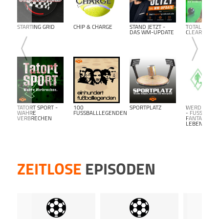
STARTING GRID
CHIP & CHARGE
STAND JETZT -
TOTAL
DAS WM-UPDATE
CLEARANCE
TATORT SPORT -
100
SPORTPLATZ
WERDER BR
WAHRE
FUSSBALLLEGENDEN
- FUSSBALL F
VERBRECHEN
ANTALK L
EBENSLANG-
ZEITLOSE
EPISODEN