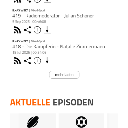
schließen
hosten
Mehr z
inform
Insta
Podca
Run 2
kost
https:
Apple Podcast
Dann 
Und we
Dort 
Führu
www.p
Podca
https:
https:
ILKAS WELT
inform
|
Mixed-Sport
Podcas
kost
Podkicker
https
Agent
PODCAST ABONNIEREN
#19 - Radiomoderator - Julian Schöner
Dort 
kost
Distri
Mehr 
kost
5 Sep 2025 | 00:46:08
Podca
https
Deezer
Dies
In #Ep
kost
Mixed-Sport
Digita
Dies
Face
Du mö
Teile
Rss
Share
Info
Podca
Carol
schließen
Podca
Linke
Podca
hosten
Fengs
www.p
jost-s
Apple Podcast
www.p
und d
Dann 
Insta
Agent
ILKAS WELT
|
Mixed-Sport
Alltag
Agent
Podkicker
https
inform
PODCAST ABONNIEREN
Distri
#18 - Die Kämpferin - Natalie Zimmermann
Faceb
Distri
Dort 
Mehr z
https
18 Jul 2025 | 00:34:06
https
kost
Deezer
Du mö
In #E
Mixed-Sport
https:
Du mö
Face
kost
Teile
Rss
Share
Info
hosten
Schön
schließen
hosten
Podca
BELLA“
Dann 
Dies
Apple Podcast
Dann 
inform
Podca
Mehr z
Dies
inform
Podkicker
mehr laden
PODCAST ABONNIEREN
Dort 
www.p
https
Podca
Dort 
https:
kost
Agent
www.p
kost
Deezer
kost
Distri
In #Ep
Mixed-Sport
Agent
kost
Face
Teile
Podca
Zimm
Distri
Podca
Boxw
Dies
Apple Podcast
Du mö
Person
AKTUELLE
EPISODEN
Podca
hosten
Du mö
Podkicker
www.p
Dann 
Mehr z
hosten
Agent
https
inform
Dann 
Distri
Deezer
Dort 
Mixed-Sport
inform
Teile
kost
Dort 
Dies
Du mö
Apple Podcast