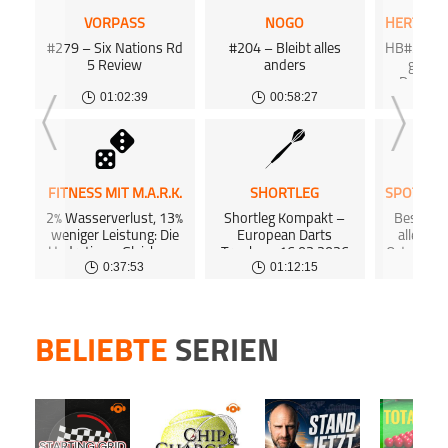
kost
kost
Podca
hosten
Podca
VORPASS
NOGO
kost
Podkicker
www.p
Dann 
Podca
#279 – Six Nations Rd
#204 – Bleibt alles
HB#355 Bi
Agent
inform
5 Review
anders
gegen
Distri
Dort 
Deezer
Deshalb
kost
01:02:39
00:58:27
0
Hertha
Du mö
kost
hosten
Podca
Podkicker
Dann 
inform
Dort 
FITNESS MIT M.A.R.K.
SHORTLEG
kost
kost
2% Wasserverlust, 13%
Shortleg Kompakt –
Beste W
Podca
weniger Leistung: Die
European Darts
aller Ze
Hydrations-Gleichung
Trophy – 16.03.2026
Orton Hee
0:37:53
01:12:15
(#563)
Revoluti
HAUP
BELIEBTE
SERIEN