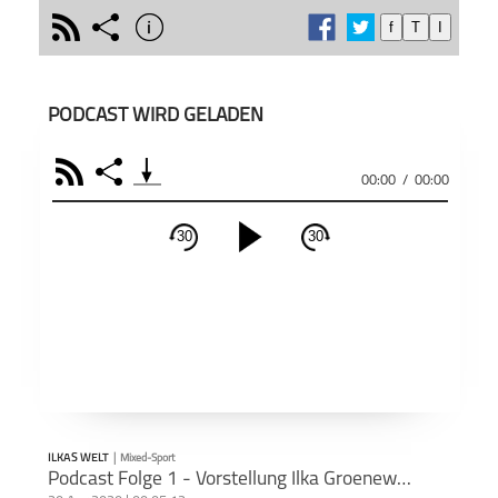
rss
share
info
f
T
I
schließen
In me
PODCAST ABONNIEREN
spann
meine
PODCAST WIRD GELADEN
mich 
sprec
RSS
Share
Gesell
00:00
/
00:00
Veran
einen 
Teile
ILKAS WELT
30
30
Trash 
schließen
inter
anreg
PODCAST ABONNIEREN
Bei di
sich u
Fac
Podcas
Produ
Apple Podcast
RSS
Äußer
und M
Auffa
ILKAS WELT
|
Mixed-Sport
Teil
Deezer
Footb❤ll
meins
Podcast Folge 1 - Vorstellung Ilka Groenewold