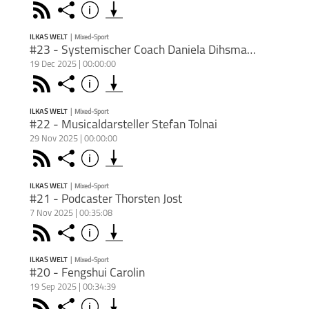
Der P
Mixed-Sport
Welt
Face
"Mark
Teile
Rss
Share
Info
Podca
pers
schließen
inter
deuts
Promi
www.p
Erfah
Apple Podcast
Forma
spric
Agent
beleuc
ILKAS WELT
|
Mixed-Sport
Erfa
Podkicker
Shown
PODCAST ABONNIEREN
auf d
Distri
#23 - Systemischer Coach Daniela Dihsmaier
Einbli
Homep
Market
kurio
Insta
19 Dec 2025 | 00:00:00
der P
seine
Deezer
https
Du mö
Im Ge
Mixed-Sport
thema
Face
Faceb
Teile
Rss
Share
Info
Show
hosten
Steve
schließen
spric
https
Linke
Freih
Dann 
Geschi
Apple Podcast
YouTu
brue
ermög
und Fu
inform
https
ILKAS WELT
|
Mixed-Sport
rock&s
Motiv
Podkicker
PODCAST ABONNIEREN
Dort 
Pod
#22 - Musicaldarsteller Stefan Tolnai
unbeq
Mehr z
Buch
https:
macht
kost
tide.r
29 Nov 2025 | 00:00:00
Musik
Struk
Deezer
https
kost
Erfolg
Danie
Mixed-Sport
Still
Face
local
Teile
Rss
Share
Info
Amazo
Podca
Menta
schließen
Prinz
Jeden 
Hörbu
Dies
im Un
handlu
Apple Podcast
https
verbi
Podca
zu er
ILKAS WELT
|
Mixed-Sport
si=77
mit 
Podkicker
kleine
www.p
PODCAST ABONNIEREN
#21 - Podcaster Thorsten Jost
Führu
Gewoh
Dies
Agent
Muste
perfek
7 Nov 2025 | 00:35:08
Podca
unter
Distri
Deezer
Dies
In #E
Mixed-Sport
www.p
Keyno
Face
Mehr 
Teile
Rss
Share
Info
Toln
schließen
Podca
wenn 
Agent
https
Du mö
Erstbe
Führu
Apple Podcast
www.p
Büche
Distri
im Sta
hosten
Daniel
https:
Agent
ILKAS WELT
|
Mixed-Sport
Stefan
Podkicker
und ni
Dann 
PODCAST ABONNIEREN
baumg
#20 - Fengshui Carolin
Agent
Distri
Du mö
inform
organ
Mehr z
19 Sep 2025 | 00:34:39
hosten
Rettun
Dort 
Deezer
Webse
Du mö
In #Ep
Mixed-Sport
Dann 
Face
Vernet
Dies
Teile
kost
Rss
Share
Info
Jost. 