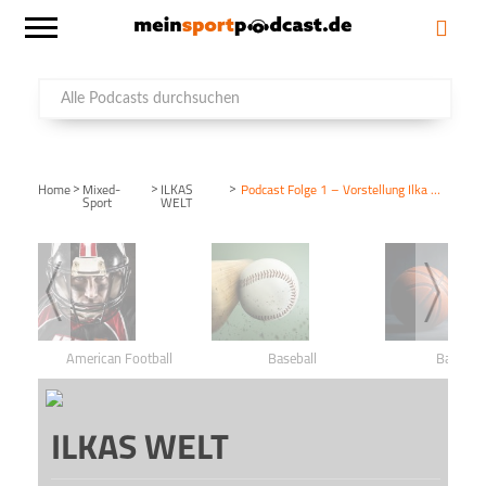
>
>
>
Home
Mixed-
ILKAS
Podcast Folge 1 – Vorstellung Ilka Groenewold
Sport
WELT
American Football
Baseball
Basketba
ILKAS WELT