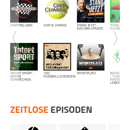
STARTING GRID
CHIP & CHARGE
STAND JETZT -
TOTAL
DAS WM-UPDATE
CLEARANCE
TATORT SPORT -
100
SPORTPLATZ
WERDER BR
WAHRE
FUSSBALLLEGENDEN
- FUSSBALL F
VERBRECHEN
ANTALK L
EBENSLANG-
ZEITLOSE
EPISODEN