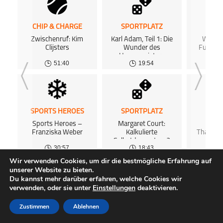
CHIP & CHARGE
SPORTPLATZ
SPOR
Zwischenruf: Kim
Karl Adam, Teil 1: Die
Wem ge
Clijsters
Wunder des
Fußball
Hexenmeisters
51:40
19:54
SPORTS HEROES
SPORTPLATZ
SPOR
Sports Heroes –
Margaret Court:
Hills
Franziska Weber
Kalkulierte
Thatche
Selbstdemontage?
und zwa
30:57
18:43
Kata
Wir verwenden Cookies, um dir die bestmögliche Erfahrung auf
unserer Website zu bieten.
ALLE PODCASTS
KOSTENLOSES PODCAST-HOSTING
FAQ
Du kannst mehr darüber erfahren, welche Cookies wir
ÜBER UNS
GEWINNSPIELE
IMPRESSUM
DATENSCHUTZ
verwenden, oder sie unter
Einstellungen
deaktivieren.
KUNDENINFORMATIONEN
AGB
SUPPORT
Zustimmen
Ablehnen
Copyright © 2026
meinsportpodcast.de