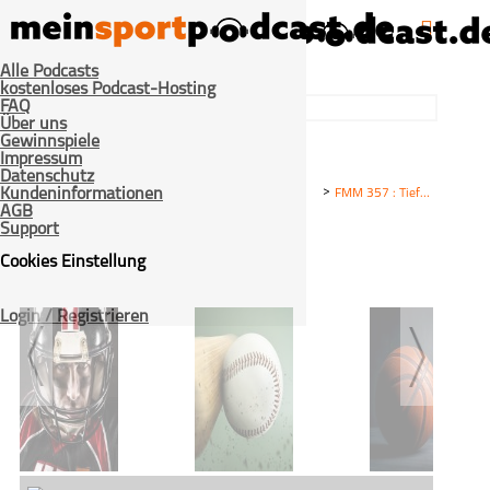
Alle Podcasts
kostenloses Podcast-Hosting
FAQ
Über uns
Gewinnspiele
Impressum
Datenschutz
>
>
>
Kundeninformationen
Home
Mixed-
Fitness mit M.A.R.K. -
FMM 357 : Tiefe Kniebeugen – die ultimative Anleitung
AGB
Sport
Abnehmen,
Support
Muskelaufbau,
Ernährung und
Cookies Einstellung
Gesundheit
Login / Registrieren
American Football
Baseball
Basketball