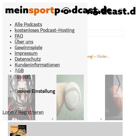
Alle Podcasts
kostenloses Podcast-Hosting
FAQ
Über uns
Gewinnspiele
Impressum
>
>
#70 WFM Dr. Anita Stangl – Förderin des Schachs
Home
Mixed-Sport
Datenschutz
Kundeninformationen
AGB
Support
Cookies Einstellung
Login / Registrieren
American Football
Baseball
Basketbal