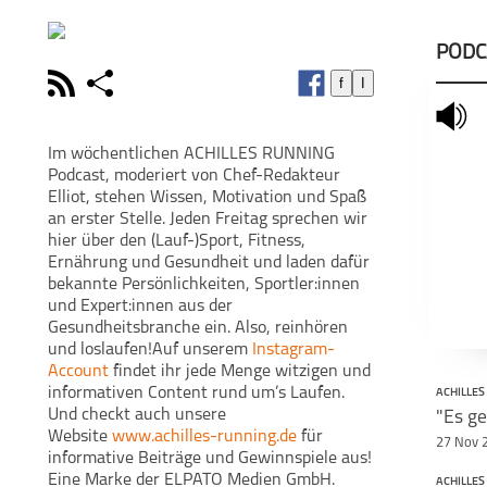
PODC
rss
share
f
I
schließen
mute
PODCAST ABONNIEREN
PODC
Im wöchentlichen ACHILLES RUNNING
Podcast, moderiert von Chef-Redakteur
facebook
T
Elliot, stehen Wissen, Motivation und Spaß
an erster Stelle. Jeden Freitag sprechen wir
hier über den (Lauf-)Sport, Fitness,
Ernährung und Gesundheit und laden dafür
ihr jede 
bekannte Persönlichkeiten, Sportler:innen
informative
ACHILLES
Laufen. Und
und Expert:innen aus der
RUNNING Podcast
Website
www.a
Gesundheitsbranche ein. Also, reinhören
informat
und loslaufen!Auf unserem
Instagram-
Gewinnspiele
Account
findet ihr jede Menge witzigen und
ELPATO Medi
Acast. See
acas
informativen Content rund um’s Laufen.
ACHILLES
information. B
Und checkt auch unsere
handelt es s
Website
www.achilles-running.de
für
Inhalt. Diese 
27 Nov 
informative Beiträge und Gewinnspiele aus!
offizie
meinsportpodc
Eine Marke der ELPATO Medien GmbH.
ACHILLES