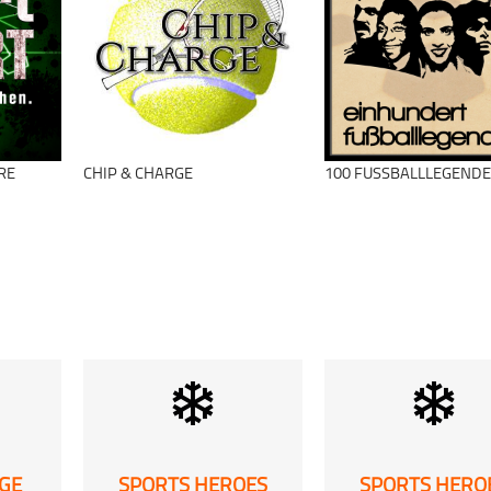
ACHILLES
Leichtathletik
RUNNING Podcast
schließen
ACHILLES
Leichtathletik
RUNNING Podcast
RE
CHIP & CHARGE
100 FUSSBALLLEGENDEN
schließen
schließen
RGE
SPORTS HEROES
SPORTS HERO