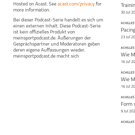
Gesprächspar
Hosted on Acast. See
acast.com/privacy
for
geben deren 
more information.
wieder. mein
30 Jul 2
sich Ä
Bei dieser Podcast-Serie handelt es sich um
Gesprächspart
ACHILLES
einen externen Inhalt. Diese Podcast-Serie
Diskussionen 
https://meinspo
ist kein offizielles Produkt von
running-pod
23 Jul 2
meinsportpodcast.de. Äußerungen der
title="Email 
Gesprächspartner und Moderatoren geben
target=
ACHILLES
deren eigene Auffassungen wieder.
Teile diese Se
Wie My
meinsportpodcast.de macht sich
Äußerungen von Gesprächspartnern in
16 Jul 2
Interviews und Diskussionen nicht zu eigen.
ACHILLES
16 Jul 2
ACHILLES
9 Jul 20
ACHILLES