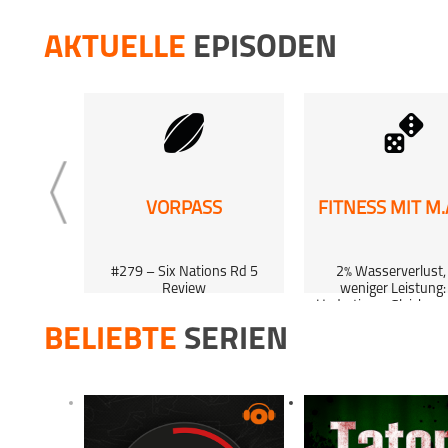
2 Jul 20
AKTUELLE
EPISODEN
ACHILLES
25 Jun 
ACHILLES
18 Jun 
ACHILLES
VORPASS
FITNESS MIT M.A
11 Jun 
#279 – Six Nations Rd 5
2% Wasserverlust,
ACHILLES
Review
weniger Leistung:
Hydrations-Gleichung
01:02:39
0:37:53
BELIEBTE
SERIEN
4 Jun 2