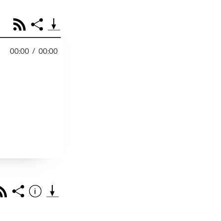
RSS
Share
00:00
/
00:00
PODCAST TEILEN
Facebook
Tweet
Email
Embed
RSS
Spotify
r
Footb❤ll
Link
Starten bei
Rss
Share
Info
Teile diese Folge mit deinen Freunden